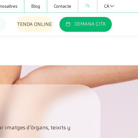
nosaltres
Blog
Contacte
CA
DEMANA CITA
TENDA ONLINE
ar imatges d’òrgans, teixits y