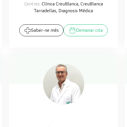
Centres:
Clínica CreuBlanca, CreuBlanca
Tarradellas, Diagnosis Médica
Saber-ne més
Demanar cita