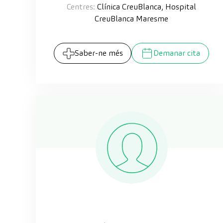
Centres:
Clínica CreuBlanca, Hospital
CreuBlanca Maresme
Saber-ne més
Demanar cita