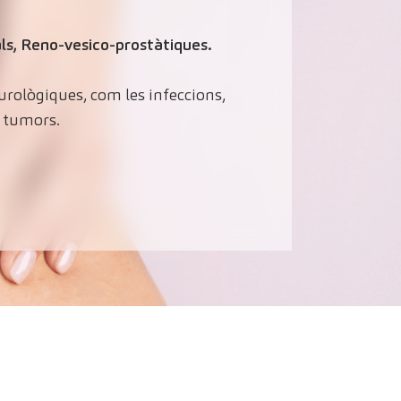
als, Reno-vesico-prostàtiques.
urològiques, com les infeccions,
o tumors.