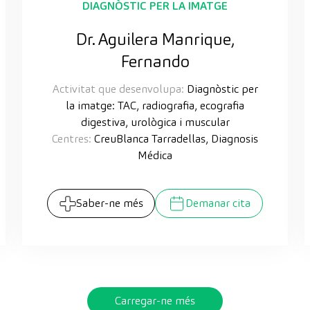
DIAGNÒSTIC PER LA IMATGE
Dr. Aguilera Manrique,
Fernando
Activitat que desenvolupa:
Diagnòstic per
la imatge: TAC, radiografia, ecografia
digestiva, urològica i muscular
Centres:
CreuBlanca Tarradellas, Diagnosis
Médica
Saber-ne més
Demanar cita
Carregar-ne més