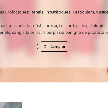
ies urològiques:
Renals, Prostàtiques, Testiculars, Vesic
bàsiques pel diagnòstic precoç i el control de patologies 
renals, sang a la orina, hiperplàsia benigna de pròstata 
Comprar