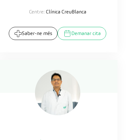
Centre:
Clínica CreuBlanca
Saber-ne més
Demanar cita