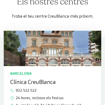
Els nostres centres
Troba el teu centre CreuBlanca més pròxim.
BARCELONA
Clínica CreuBlanca
932 522 522
24 hores, inclosos els festius.