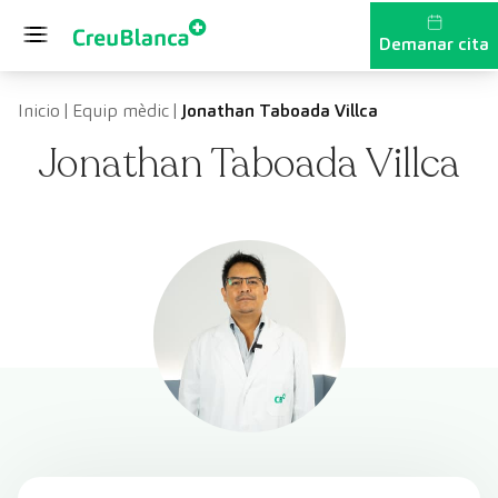
Vés al contingut
Demanar cita
Inicio
|
Equip mèdic
|
Jonathan Taboada Villca
Jonathan Taboada Villca