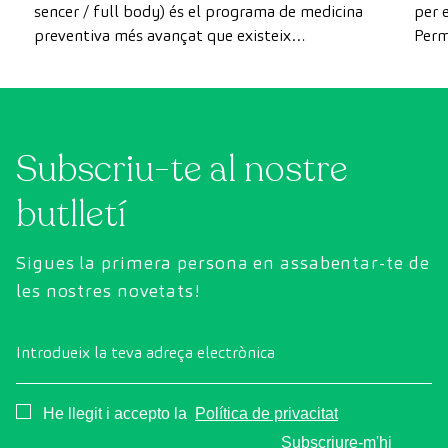
sencer / full body) és el programa de medicina
per e
preventiva més avançat que existeix
Perm
actualment. A diferència de les revisions
com 
convencionals, aquesta revisió utilitza la
prev
tecnologia de diagnòstic per la imatge d'última
generació per avaluar de manera exhaustiva
Subscriu-te al nostre
l'estat dels òrgans vitals, el sistema vascular i el
cervell abans que apareguin els primers
butlletí
símptomes.
Sigues la primera persona en assabentar-te de
les nostres novetats!
Introdueix la teva adreça electrònica
Consentimiento
He llegit i accepto la
Política de privacitat
Subscriure-m'hi