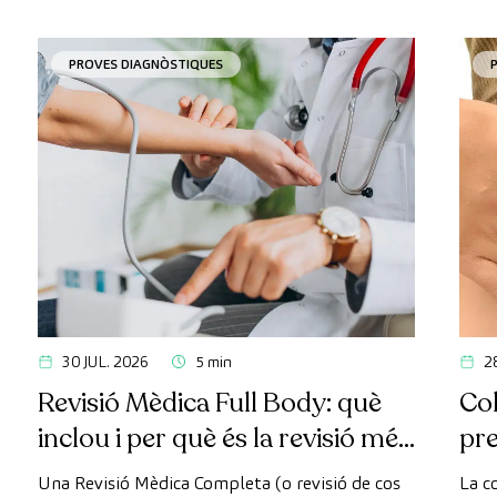
PROVES DIAGNÒSTIQUES
30 JUL. 2026
5 min
2
Revisió Mèdica Full Body: què
Col
inclou i per què és la revisió més
pr
avançada
Una Revisió Mèdica Completa (o revisió de cos
La c