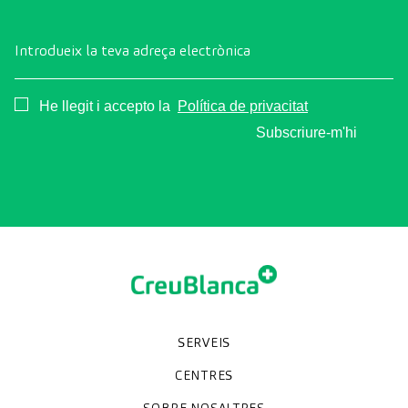
Introdueix la teva adreça electrònica
Consentimiento
He llegit i accepto la
Política de privacitat
Subscriure-m'hi
SERVEIS
Unitats especialitzades
Proves diagnòstiques
Revisions mèdiques
Especialitats
CENTRES
SOBRE NOSALTRES