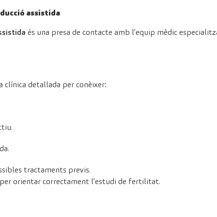
oducció assistida
ssistida
és una presa de contacte amb l’equip mèdic especialitz
a clínica detallada per conèixer:
tiu.
da.
sibles tractaments previs.
r orientar correctament l’estudi de fertilitat.