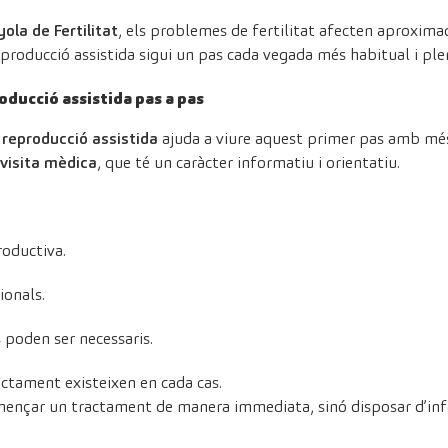
ola de Fertilitat
, els problemes de fertilitat afecten aproxima
reproducció assistida sigui un pas cada vegada més habitual i p
ducció assistida pas a pas
reproducció assistida
ajuda a viure aquest primer pas amb més 
visita mèdica
, que té un caràcter informatiu i orientatiu.
roductiva.
ionals.
 poden ser necessaris.
ctament existeixen en cada cas.
començar un tractament de manera immediata, sinó disposar d’in