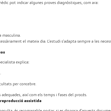
 mèdic pot indicar algunes proves diagnòstiques, com ara:
a masculina.
cessàriament el mateix dia. L’estudi s’adapta sempre a les nece
sos
ecialista explica:
.
icultats per concebre.
adequades, així com els temps i fases del procés.
 reproducció assistida
onsulta, és recomanable portar, si es disposa d’aquests docume