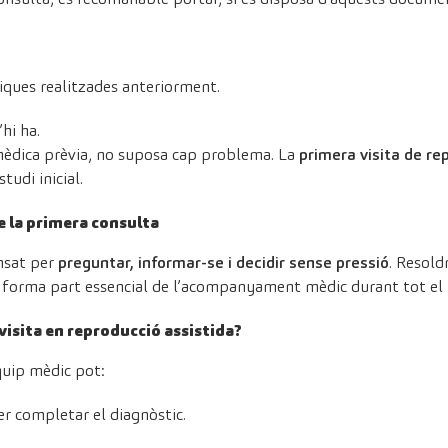
iques realitzades anteriorment.
’hi ha.
mèdica prèvia, no suposa cap problema. La
primera visita de re
tudi inicial.
e la primera consulta
nsat per
preguntar, informar-se i decidir sense pressió
. Resold
forma part essencial de l’acompanyament mèdic durant tot el p
visita en reproducció assistida?
quip mèdic pot:
per completar el diagnòstic.