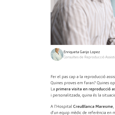
Enriqueta Garijo Lopez
Consultes de Reproducció Assisti
Fer el pas cap a la reproducció ass
Quines proves em faran? Quines opc
La
primera visita en reproducció a
i personalitzada, quina és la situac
A l’Hospital
CreuBlanca Maresme
,
d’un equip mèdic de referència en 