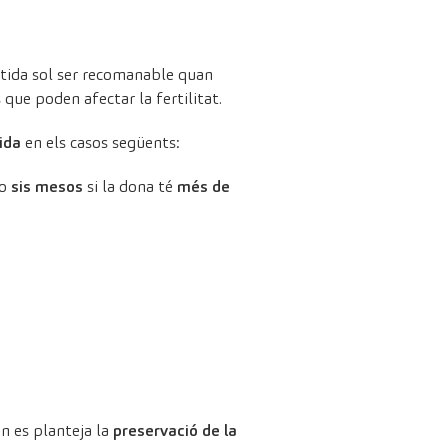
stida sol ser recomanable quan
que poden afectar la fertilitat.
ida
en els casos següents:
 o
sis mesos
si la dona té
més de
an es planteja la
preservació de la