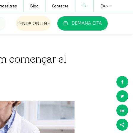
nosaltres
Blog
Contacte
CA
DEMANA CITA
TENDA ONLINE
om començar el