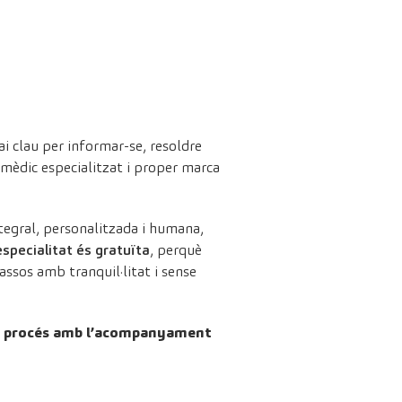
ai clau per informar-se, resoldre
mèdic especialitzat i proper marca
tegral, personalitzada i humana,
specialitat és gratuïta
, perquè
assos amb tranquil·litat i sense
 el procés amb l’acompanyament