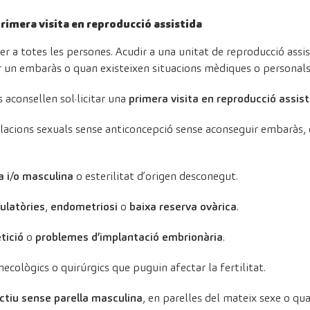
primera visita en reproducció assistida
r a totes les persones. Acudir a una unitat de reproducció assi
r un embaràs o quan existeixen situacions mèdiques o personals 
 aconsellen sol·licitar una
primera visita en reproducció assist
acions sexuals sense anticoncepció sense aconseguir embaràs,
a i/o masculina
o esterilitat d’origen desconegut.
ulatòries
,
endometriosi
o
baixa reserva ovàrica
.
tició
o
problemes d’implantació embrionària
.
necològics o quirúrgics que puguin afectar la fertilitat.
ctiu sense parella masculina
, en parelles del mateix sexe o qu