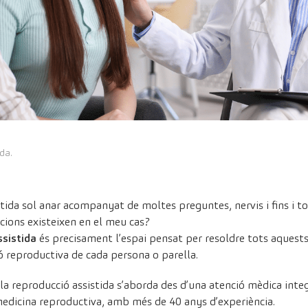
da.
istida sol anar acompanyat de moltes preguntes, nervis i fins i 
ions existeixen en el meu cas?
ssistida
és precisament l’espai pensat per resoldre tots aquests
ió reproductiva de cada persona o parella.
 la reproducció assistida s’aborda des d’una atenció mèdica int
medicina reproductiva, amb més de 40 anys d’experiència.