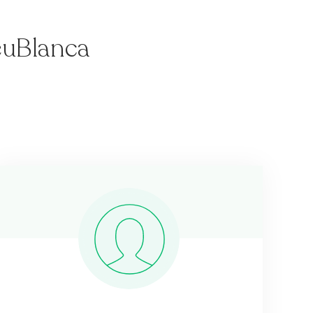
reuBlanca