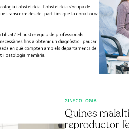
logia i obstetrícia. L’obstetrícia s’ocupa de
que transcorre des del part fins que la dona torna
tilitat? El nostre equip de professionals
necessàries fins a obtenir un diagnòstic i pautar
litzada en què compten amb els departaments de
at i patologia mamària.
GINECOLOGIA
Quines malalti
reproductor f