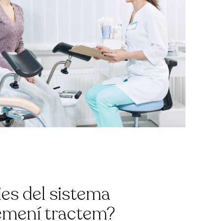
es del sistema
emení tractem?