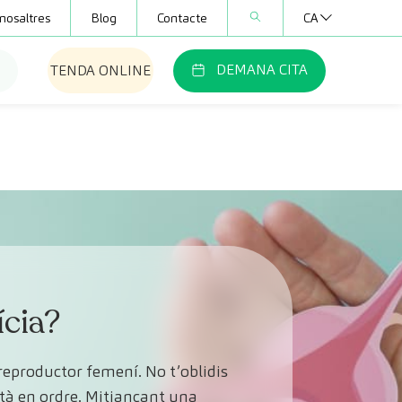
nosaltres
Blog
Contacte
CA
DEMANA CITA
TENDA ONLINE
ícia?
 reproductor femení. No t’oblidis
stà en ordre. Mitjançant una