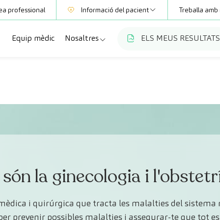
ea professional
Informació del pacient
Treballa amb 
Equip mèdic
Nosaltres
ELS MEUS RESULTATS
Mútues
Informació de proves
a
cialitats
Qui som
Club CreuBlanca
ellas
es diagnòstiques
Treballa amb nosaltres
sions mèdiques
Blog
anca Maresme
ats especialitzades
CreuBlanca Empreses
Preguntes freqüents
són la ginecologia i l'obstetr
 mèdica i quirúrgica que tracta les malalties del sistema
 per prevenir possibles malalties i assegurar-te que tot e