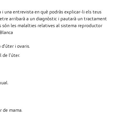
 i una entrevista en què podràs explicar-li els teus
tre arribarà a un diagnòstic i pautarà un tractament
s són les malalties relatives al sistema reproductor
Blanca
d’úter i ovaris.
 de l’úter.
xual.
er de mama.