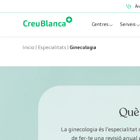
Vés al contingut
Àr
Centres
Serveis
Clínica CreuBlanc
Espe
Inicio
|
Especialitats
|
Ginecologia
CreuBlanca Tarrad
Prov
Diagnosis Médica
Revi
Hospital CreuBl
Unit
Centres Aragó
Què 
La ginecologia és l’especialitat
de fer-te una revisió anual