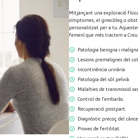
Mitjançant una exploració física
símptomes, el ginecòleg o obste
personalitzat per a tu. Aqueste
femení que més tractem a Creu
Patologia benigna i maligna 
Lesions premalignes del coll
Incontinència urinària.
Patologia del sòl pelvià.
Malalties de transmissió se
Control de l’embaràs.
Recuperació postpart.
Diagnòstic precoç del cànc
Proves de fertilitat.