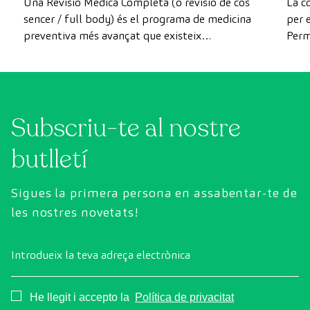
Una Revisió Mèdica Completa (o revisió de cos
La c
sencer / full body) és el programa de medicina
per e
preventiva més avançat que existeix
Perm
actualment. A diferència de les revisions
com 
convencionals, aquesta revisió utilitza la
prev
tecnologia de diagnòstic per la imatge d'última
generació per avaluar de manera exhaustiva
Subscriu-te al nostre
l'estat dels òrgans vitals, el sistema vascular i el
cervell abans que apareguin els primers
butlletí
símptomes.
Sigues la primera persona en assabentar-te de
les nostres novetats!
Introdueix la teva adreça electrònica
Consentimiento
He llegit i accepto la
Política de privacitat