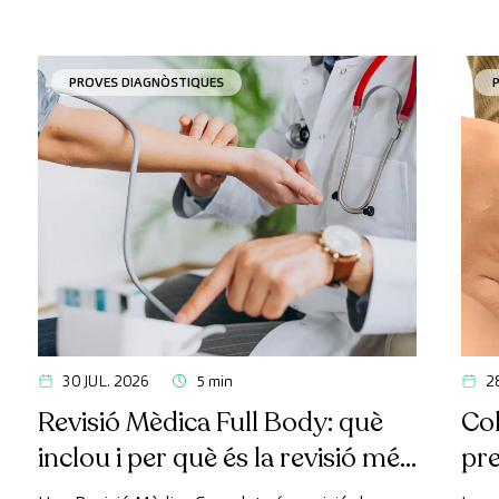
PROVES DIAGNÒSTIQUES
30 JUL. 2026
5 min
2
Revisió Mèdica Full Body: què
Col
inclou i per què és la revisió més
pr
avançada