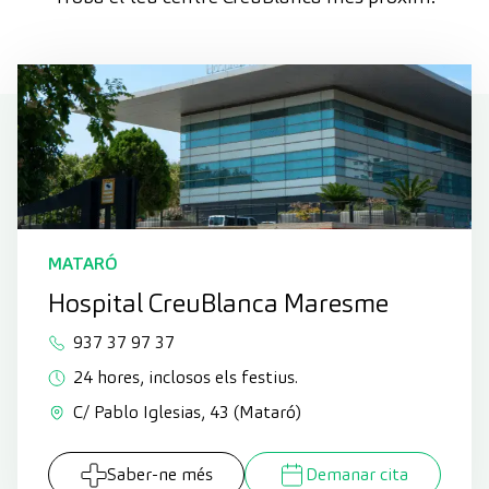
MATARÓ
Hospital CreuBlanca Maresme
937 37 97 37
24 hores, inclosos els festius.
C/ Pablo Iglesias, 43 (Mataró)
Saber-ne més
Demanar cita