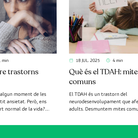
1 min
18 JUL. 2025
4 min
re trastorns
Què és el TDAH: mit
comuns
n algun moment de les
El TDAH és un trastorn del
it ansietat. Però, ens
neurodesenvolupament que afec
t normal de la vida?
adults. Desmuntem mites comu
eocupar-se?
aclarim els seus símptomes i cau