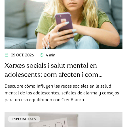
09 OCT. 2025
4 min
Xarxes socials i salut mental en
adolescents: com afecten i com
acompanyar des de la família
Descubre cómo influyen las redes sociales en la salud
mental de los adolescentes, señales de alarma y consejos
para un uso equilibrado con CreuBlanca.
ESPECIALITATS