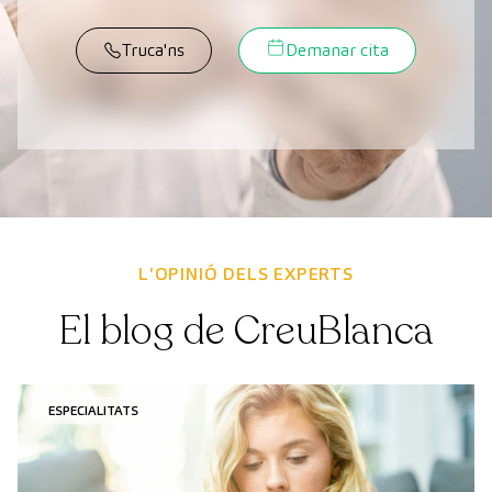
Truca'ns
Demanar cita
L'OPINIÓ DELS EXPERTS
El blog de CreuBlanca
ESPECIALITATS