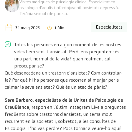
Visites mèdiques de psicologia clínica. Especialitat en
psicologia d'adults i infantojuvenil, ansietat i depressió.
Teràpia sexual i de parella.
Especialitats
31 maig 2023
1 Min
Totes les persones en algun moment de les nostres
vides hem sentit ansietat. Però, ens preguntem: és
una part normal de la vida? quan realment cal
preocupar-se?
Què desencadena un trastorn d’ansietat? Com controlar-
la? Per què hi ha persones que recorren al menjar per a
calmar la seva ansietat? Què és un atac de pànic?
Sara Barbero, especialista de la Unitat de Psicologia de
CreuBlanca
, respon en l’últim Instagram Live a preguntes
freqüents sobre trastorns d’ansietat, un tema molt
recurrent en la societat i, sobretot, a les consultes de
Psicologia. T’ho vas perdre? Pots tornar a veure-ho aquí!