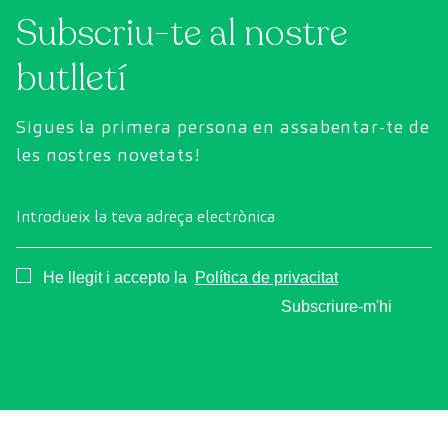
Subscriu-te al nostre
l'estat dels òrgans vitals, el sistema vascular i el
cervell abans que apareguin els primers
butlletí
símptomes.
Sigues la primera persona en assabentar-te de
les nostres novetats!
Introdueix la teva adreça electrònica
Consentimiento
He llegit i accepto la
Política de privacitat
Subscriure-m'hi