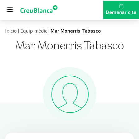
Vés al contingut
Demanar cita
Inicio
|
Equip mèdic
|
Mar Monerris Tabasco
Mar Monerris Tabasco