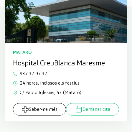
MATARÓ
Hospital CreuBlanca Maresme
937 37 97 37
24 hores, inclosos els festius.
C/ Pablo Iglesias, 43 (Mataró)
Saber-ne més
Demanar cita