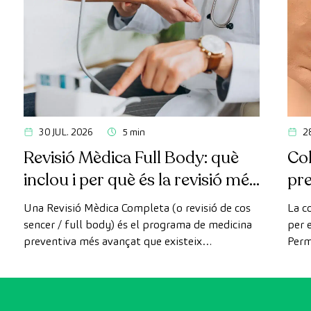
30 JUL. 2026
5 min
2
Revisió Mèdica Full Body: què
Col
inclou i per què és la revisió més
pr
avançada
Una Revisió Mèdica Completa (o revisió de cos
La c
sencer / full body) és el programa de medicina
per e
preventiva més avançat que existeix
Perm
actualment. A diferència de les revisions
com 
convencionals, aquesta revisió utilitza la
prev
tecnologia de diagnòstic per la imatge d'última
generació per avaluar de manera exhaustiva