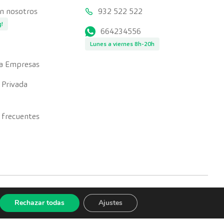
on nosotros
932 522 522
g!
664234556
Lunes a viernes 8h-20h
a Empresas
 Privada
 frecuentes
Rechazar todas
Ajustes