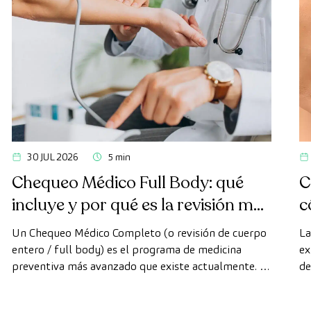
30 JUL 2026
5 min
Chequeo Médico Full Body: qué
C
incluye y por qué es la revisión más
c
avanzada
Un Chequeo Médico Completo (o revisión de cuerpo
La
entero / full body) es el programa de medicina
ex
preventiva más avanzado que existe actualmente. A
de
diferencia de las revisiones convencionales, este
di
chequeo utiliza la tecnología de diagnóstico por la
cá