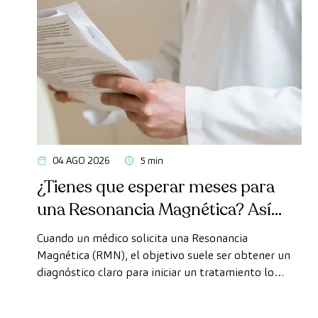
04 AGO 2026
5 min
¿Tienes que esperar meses para
una Resonancia Magnética? Así
puedes realizarte la prueba de
Cuando un médico solicita una Resonancia
forma rápida como paciente
Magnética (RMN), el objetivo suele ser obtener un
diagnóstico claro para iniciar un tratamiento lo
privado
antes posible. Sin embargo, en ocasiones, los plazos
de espera para conseguir una cita pueden demorarse