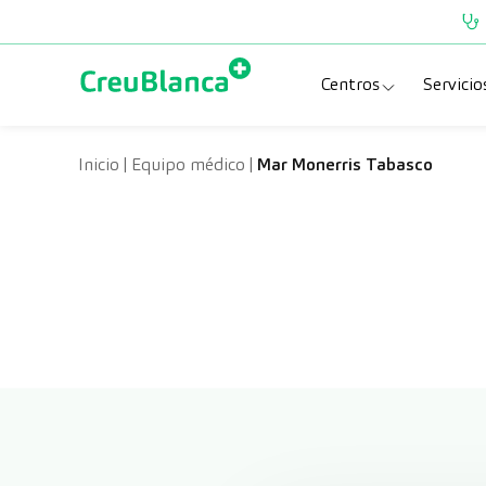
Saltar al contenido
Centros
Servicio
Clínica CreuBlanc
Esp
Inicio
|
Equipo médico
|
Mar Monerris Tabasco
CreuBlanca Tarra
Pru
Diagnosis Médic
Che
Hospital CreuBl
Uni
Centros Aragón