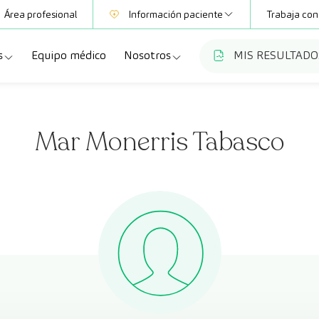
Área profesional
Información paciente
Trabaja con
s
Equipo médico
Nosotros
MIS RESULTADO
Mutuas
Información pruebas
a
ecialidades
Quiénes somos
Club CreuBlanca
Mar Monerris Tabasco
dellas
ebas diagnósticas
Trabaja con nosotros
a
queos y revisiones médicas
Blog
anca Maresme
dades especializadas
CreuBlanca Empresas
Fundación Privada Imhotep
Preguntas frecuentes