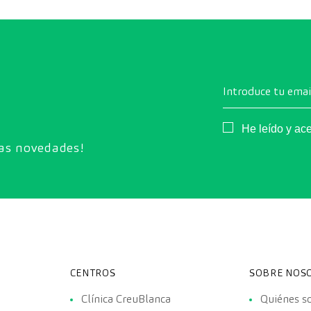
imagen de última generación para evaluar de forma
exhaustiva el estado de los órganos vitales, el
sistema vascular y el cerebro antes de que
aparezcan los primeros síntomas.
Introduce tu emai
Consentimiento
He leído y ac
ras novedades!
CENTROS
SOBRE NOS
Clínica CreuBlanca
Quiénes 