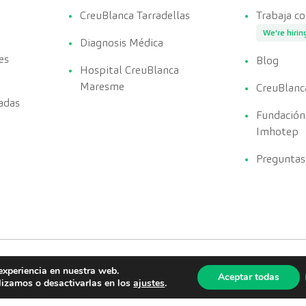
CreuBlanca Tarradellas
Trabaja c
We're hirin
Diagnosis Médica
es
Blog
Hospital CreuBlanca
Maresme
CreuBlanc
adas
Fundación
Imhotep
Preguntas
experiencia en nuestra web.
Aceptar todas
lizamos o desactivarlas en los
ajustes
.
Política de Privacidad
Política de calidad