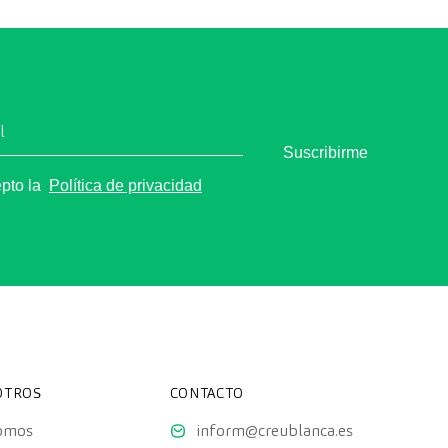
l
Suscribirme
epto la
Política de privacidad
OTROS
CONTACTO
somos
inform@creublanca.es