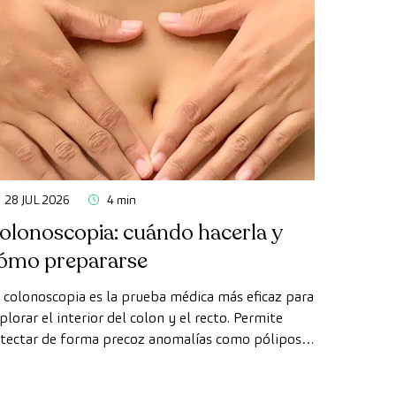
28 JUL 2026
4 min
olonoscopia: cuándo hacerla y
ómo prepararse
 colonoscopia es la prueba médica más eficaz para
plorar el interior del colon y el recto. Permite
tectar de forma precoz anomalías como pólipos,
agnosticar enfermedades intestinales y prevenir el
ncer de colon.