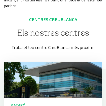
mitjançant l’ús del làser d’Holmi, orientada al benestar del
pacient.
CENTRES CREUBLANCA
Els nostres centres
Troba el teu centre CreuBlanca més pròxim.
MATARÓ