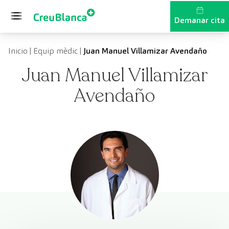
Vés al contingut
Demanar cita
Inicio
|
Equip mèdic
|
Juan Manuel Villamizar Avendaño
Juan Manuel Villamizar
Avendaño