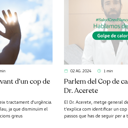
min
02 AG. 2024
1 min
vant d’un cop de
Parlem del Cop de ca
Dr. Acerete
eix tractament d'urgència.
El Dr. Acerete, metge general d
lau, ja que disminuïm el
t'explica com identificar un cop 
acions greus
passos que has de seguir per a 
ràpid possible i com prevenir-lo