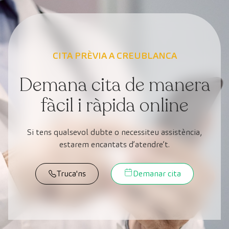
CITA PRÈVIA A CREUBLANCA
Demana cita de manera
fàcil i ràpida online
Si tens qualsevol dubte o necessiteu assistència,
estarem encantats d’atendre’t.
Truca'ns
Demanar cita