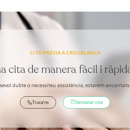
CITA PRÈVIA A CREUBLANCA
cita de manera fàcil i ràpid
lsevol dubte o necessiteu assistència, estarem encantats 
Truca'ns
Demanar cita