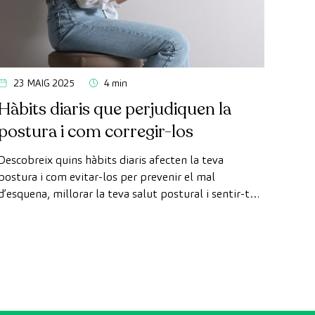
23 MAIG 2025
4 min
Hàbits diaris que perjudiquen la
postura i com corregir-los
Descobreix quins hàbits diaris afecten la teva
postura i com evitar-los per prevenir el mal
d’esquena, millorar la teva salut postural i sentir-te
millor cada dia.