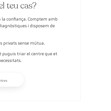
el teu cas?
en la confiança. Comptem amb
 diagnòstiques i disposem de
s privats sense mútua.
puguis triar el centre que et
necessitats.
ntres