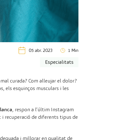
05 abr. 2023
1 Min
Especialitats
 mal curada? Com alleujar el dolor?
s, els esquinços musculars i les
Blanca
, respon a l’últim Instagram
i recuperació de diferents tipus de
dequada i millorar en qualitat de