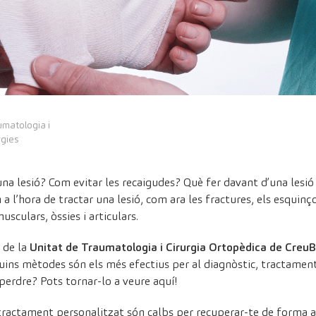
umatologia i
rgies
na lesió? Com evitar les recaigudes? Què fer davant d’una lesió
 l’hora de tractar una lesió, com ara les fractures, els esquinço
usculars, òssies i articulars.
 de la
Unitat de Traumatologia i Cirurgia Ortopèdica de Creu
ins mètodes són els més efectius per al diagnòstic, tractament 
perdre? Pots tornar-lo a veure aquí!
tractament personalitzat són calbs per recuperar-te de forma a