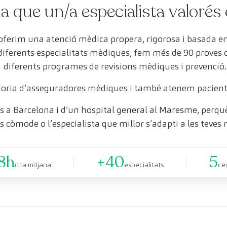
a que un/a especialista valorés 
 oferim una atenció mèdica propera, rigorosa i basada 
 diferents especialitats mèdiques, fem més de 90 proves
diferents programes de revisions mèdiques i prevenció.
oria d’asseguradores mèdiques i també atenem pacient
 a Barcelona i d’un hospital general al Maresme, perquè 
s còmode o l’especialista que millor s’adapti a les teves 
8h
+40
5
cita mitjana
especialitats
ce