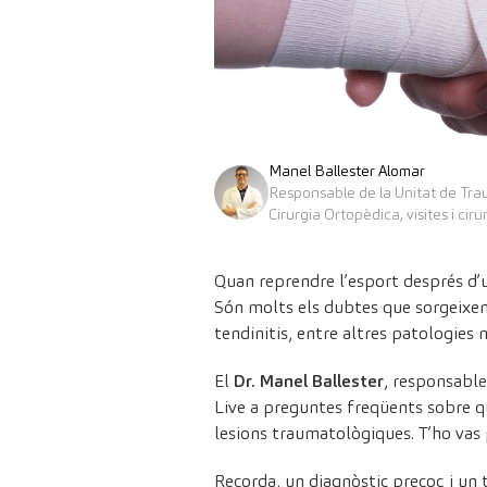
Manel Ballester Alomar
Responsable de la Unitat de Tra
Cirurgia Ortopèdica, visites i ciru
Quan reprendre l’esport després d’u
Són molts els dubtes que sorgeixen a
tendinitis, entre altres patologies m
El
Dr. Manel Ballester
, responsable
Live a preguntes freqüents sobre qu
lesions traumatològiques. T’ho vas 
Recorda, un diagnòstic precoç i un 