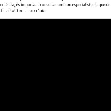
 molèstia, és important consultar amb un especialista, ja que d
fins i tot tornar-se crònica.