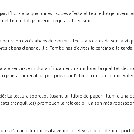
jar:
L’hora a la qual dines i sopes afecta al teu rellotge intern, 
 el teu rellotge intern i regular el teu son.
 beure en excés abans de dormir afecta als cicles de son, així qu
es abans d’anar al llit. També has d’evitar la cafeïna a la tarda.
arà a sentir-te millor anímicament i a millorar la qualitat del s
en generar adrenalina pot provocar l’efecte contrari al que volem
ió:
La lectura sobretot (usant un llibre de paper i llum d’una bo
itats tranquil·les) promouen la relaxació i un son més reparador,
ns d’anar a dormir, evita veure la televisió o utilitzar el portàt