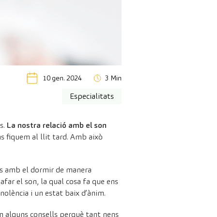
10 gen. 2024
3 Min
Especialitats
ts.
La nostra relació amb el son
 fiquem al llit tard. Amb això
nats amb el dormir de manera
far el son, la qual cosa fa que ens
nolència i un estat baix d’ànim.
m alguns consells perquè tant nens