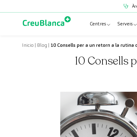
Vés al contingut
Àr
Centres
Serveis
Clínica CreuBlanc
Espe
Inicio
|
Blog
|
10 Consells per a un retorn a la rutina 
10 Consells p
CreuBlanca Tarrad
Prov
Diagnosis Médica
Revi
Hospital CreuBl
Unit
Centres Aragó