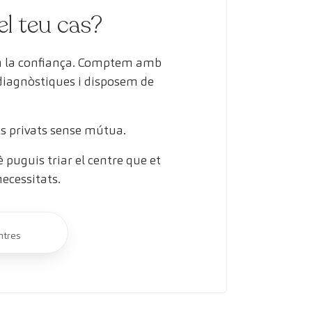
el teu cas?
en la confiança. Comptem amb
 diagnòstiques i disposem de
s privats sense mútua.
puguis triar el centre que et
necessitats.
ntres