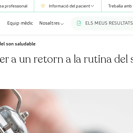
ea professional
Informació del pacient
Treballa amb 
Equip mèdic
Nosaltres
ELS MEUS RESULTATS
Mútues
Informació de proves
a
cialitats
Qui som
del son saludable
Club CreuBlanca
er a un retorn a la rutina del
ellas
es diagnòstiques
Treballa amb nosaltres
sions mèdiques
Blog
anca Maresme
ats especialitzades
CreuBlanca Empreses
Preguntes freqüents