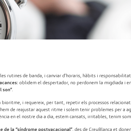
es rutines de banda, i canviar d’horaris, hàbits i responsabilita
vacances
: oblidem el despertador, no perdonem la migdiada i ens
l son”
.
n bioritme, i requereix, per tant, repetir els processos relacio
 hem de reajustar aquest ritme i solem tenir problemes per a aga
cia en el nostre dia a dia, estem cansats, irritables, tenim som
te de la “síndrome postvacacional”
, des de CreuBlanca et done