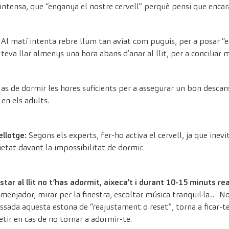
ntensa, que “enganya el nostre cervell” perquè pensi que encara
:
Al matí intenta rebre llum tan aviat com puguis, per a posar “en 
teva llar almenys una hora abans d’anar al llit, per a conciliar m
s de dormir les hores suficients per a assegurar un bon descans.
 en els adults.
ellotge:
Segons els experts, fer-ho activa el cervell, ja que ine
etat davant la impossibilitat de dormir.
tar al llit no t’has adormit, aixeca’t i durant 10-15 minuts re
l menjador, mirar per la finestra, escoltar música tranquil·la… N
ssada aquesta estona de “reajustament o reset”, torna a ficar-te a
tir en cas de no tornar a adormir-te.