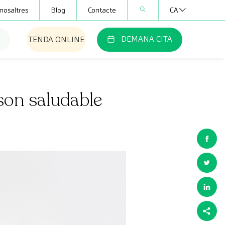
nosaltres
Blog
Contacte
CA
DEMANA CITA
TENDA ONLINE
 son saludable