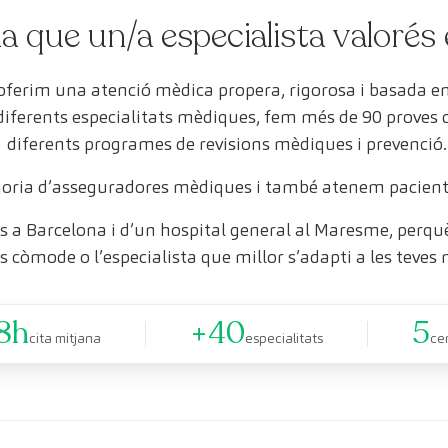
a que un/a especialista valorés 
 oferim una atenció mèdica propera, rigorosa i basada 
 diferents especialitats mèdiques, fem més de 90 proves
diferents programes de revisions mèdiques i prevenció.
oria d’asseguradores mèdiques i també atenem pacient
 a Barcelona i d’un hospital general al Maresme, perquè 
s còmode o l’especialista que millor s’adapti a les teves 
8h
+40
5
cita mitjana
especialitats
ce