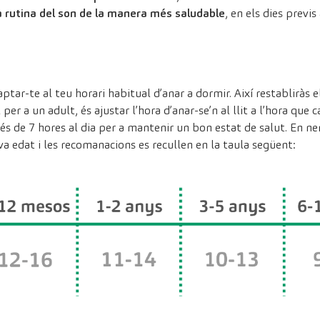
a rutina del son de la manera més saludable
, en els dies previs
tar-te al teu horari habitual d’anar a dormir. Així restabliràs e
al per a un adult, és ajustar l’hora d’anar-se’n al llit a l’hora q
s de 7 hores al dia per a mantenir un bon estat de salut. En ne
va edat i les recomanacions es recullen en la taula següent: