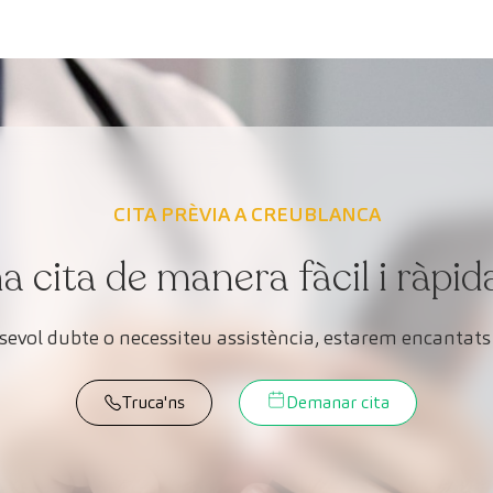
CITA PRÈVIA A CREUBLANCA
cita de manera fàcil i ràpid
lsevol dubte o necessiteu assistència, estarem encantats 
Truca'ns
Demanar cita