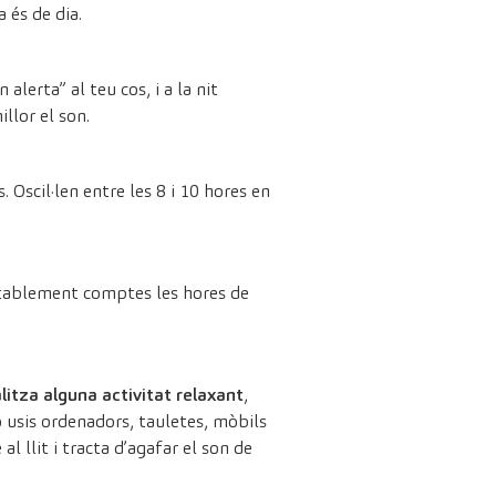
 és de dia.
alerta” al teu cos, i a la nit
illor el son.
 Oscil·len entre les 8 i 10 hores en
vitablement comptes les hores de
alitza alguna activitat relaxant
,
o usis ordenadors, tauletes, mòbils
l llit i tracta d’agafar el son de