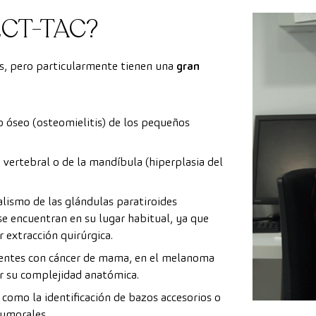
PECT-TAC?
es, pero particularmente tienen una
gran
o óseo (osteomielitis) de los pequeños
 vertebral o de la mandíbula (hiperplasia del
nalismo de las glándulas paratiroides
e encuentran en su lugar habitual, ya que
r extracción quirúrgica.
acientes con cáncer de mama, en el melanoma
or su complejidad anatómica.
como la identificación de bazos accesorios o
tumorales.