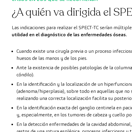
¿A quién va dirigida el S
Las indicaciones para realizar el SPECT-TC serían múltipl
utilidad en el diagnóstico de las enfermedades óseas.
Cuando existe una cirugía previa o un proceso infeccios
huesos de las manos y de los pies.
Ante la existencia de posibles patologías de la columna
cóndilo).
En la identificación y la localización de un hiperfuncio
(adenoma/hiperplasia), sobre todo en aquellas que no s
realizando una correcta localización facilita su posterio
En la identificación exacta del ganglio centinela en p
y, especialmente, en los tumores de cabeza y cuello p
En la detección enfermedades de la cavidad abdominal, 
restos de una rotura esplénica, procesos infecciosos y 