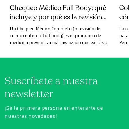
Chequeo Médico Full Body: qué
Col
incluye y por qué es la revisión
có
más avanzada
Un Chequeo Médico Completo (o revisión de
La c
cuerpo entero / full body) es el programa de
para 
medicina preventiva más avanzado que existe
Perm
actualmente. A diferencia de las revisiones
como
convencionales, este chequeo utiliza la
intes
tecnología de diagnóstico por la imagen de
última generación para evaluar de forma
Suscríbete a nuestra
exhaustiva el estado de los órganos vitales, el
sistema vascular y el cerebro antes de que
newsletter
aparezcan los primeros síntomas.
¡Sé la primera persona en enterarte de
nuestras novedades!