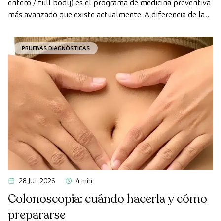
entero / full body) es el programa de medicina preventiva
más avanzado que existe actualmente. A diferencia de las
revisiones convencionales, este chequeo utiliza la
tecnología de diagnóstico por la imagen de última
PRUEBAS DIAGNÓSTICAS
generación para evaluar de forma exhaustiva el estado de
los órganos vitales, el sistema vascular y el cerebro antes
de que aparezcan los primeros síntomas.
28 JUL 2026
4 min
Colonoscopia: cuándo hacerla y cómo
prepararse