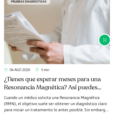
PRUEBAS DIAGNÓSTICAS
COMPR
04 AGO 2026
5 min
¿Tienes que esperar meses para una
Resonancia Magnética? Así puedes
realizarte la prueba de forma rápida
Cuando un médico solicita una Resonancia Magnética
como paciente privado
(RMN), el objetivo suele ser obtener un diagnóstico claro
para iniciar un tratamiento lo antes posible. Sin embargo,