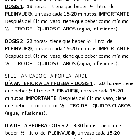
DOSIS 1
:
19
horas – tiene que beber ½ litro de
PLEINVUE®
, un vaso cada
15-20 minutos
.
IMPORTANTE
:
Después del último vaso, tiene que beber como mínimo
½ LITRO DE LÍQUIDOS CLAROS (agua, infusiones).
DOSIS 2
: 22
horas- tiene que beber ½ litro de
PLEINVUE®
, un vaso cada
15-20 minutos
.
IMPORTANTE
:
Después del último vaso, tiene que beber como mínimo
½ LITRO DE LÍQUIDOS CLAROS
(agua, infusiones).
SI LE HAN DADO CITA POR LA TARDE:
DÍA ANTERIOR A LA PRUEBA – DOSIS 1
:
20
horas- tiene
que beber ½ litro de
PLEINVUE®
,
un vaso cada
15-20
minutos
.
IMPORTANTE:
Después del último vaso, tiene
que beber como mínimo
½ LITRO DE LÍQUIDOS CLAROS
(agua, infusiones).
DÍA DE LA PRUEBA -DOSIS 2
:
8:30
horas- tiene que
beber ½ litro de
PLEINVUE®
, un vaso cada
15-20