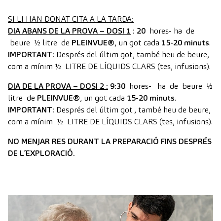
SI LI HAN DONAT CITA A LA TARDA:
DIA ABANS DE LA PROVA – DOSI 1
:
20
hores- ha de
beure ½ litre de
PLEINVUE®
, un got cada
15-20 minuts
.
IMPORTANT:
Després del últim got, també heu de beure,
com a mínim ½ LITRE DE LÍQUIDS CLARS (tes, infusions).
DIA DE LA PROVA – DOSI 2
:
9
:30
hores- ha de beure ½
litre de
PLEINVUE®
, un got cada
15-20 minuts
.
IMPORTANT:
Després del últim got , també heu de beure,
com a mínim ½ LITRE DE LÍQUIDS CLARS (tes, infusions).
NO MENJAR RES DURANT LA PREPARACIÓ FINS DESPRÉS
DE L´EXPLORACIÓ.