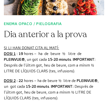
ENEMA OPACO / PIELOGRAFIA
Dia anterior a la prova
SI LI HAN DONAT CITA AL MATÍ:
DOSI 1
:
19
hores – ha de beure ½ litre de
PLEINVUE®
, un got cada
15-20 minuts
.
IMPORTANT
:
Després de l’últim got, heu de beure, com a mínim ½
LITRE DE LÍQUIDS CLARS (tes, infusions).
DOSI 2
:
22
hores – ha de beure ½ litre de
PLEINVUE®
,
un got cada
15-20 minuts
.
IMPORTANT:
Després de
l’últim got, heu de beure, com a mínim ½ LITRE DE
LÍQUIDS CLARS (tes, infusions).