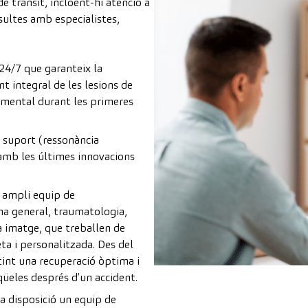
e trànsit, incloent-hi atenció a
sultes amb especialistes,
24/7 que garanteix la
t integral de les lesions de
amental durant les primeres
 suport (ressonància
 amb les últimes innovacions
 ampli equip de
ina general, traumatologia,
 la imatge, que treballen de
a i personalitzada. Des del
ntint una recuperació òptima i
qüeles després d’un accident.
a disposició un equip de