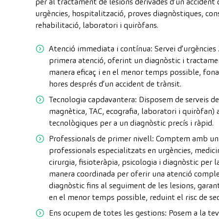
per al tractament de lesions derivades d’un accident d
urgències, hospitalització, proves diagnòstiques, con
rehabilitació, laboratori i quiròfans.
Atenció immediata i contínua: Servei d’urgències 
primera atenció, oferint un diagnòstic i tractamen
manera eficaç i en el menor temps possible, fon
hores després d’un accident de trànsit.
Tecnologia capdavantera: Disposem de serveis de
magnètica, TAC, ecografia, laboratori i quiròfan)
tecnològiques per a un diagnòstic precís i ràpid.
Professionals de primer nivell: Comptem amb un
professionals especialitzats en urgències, medic
cirurgia, fisioteràpia, psicologia i diagnòstic per
manera coordinada per oferir una atenció complet
diagnòstic fins al seguiment de les lesions, gara
en el menor temps possible, reduint el risc de se
Ens ocupem de totes les gestions: Posem a la tev