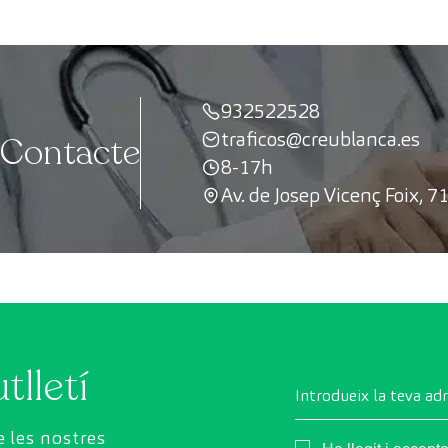
932522528
traficos@creublanca.es
Contacte
8-17h
Av. de Josep Vicenç Foix, 7
tlletí
Introdueix la teva ad
 les nostres
Consentimiento