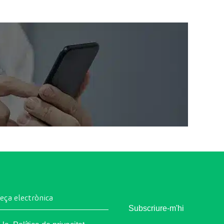
1
reça electrònica
Subscriure-m'hi