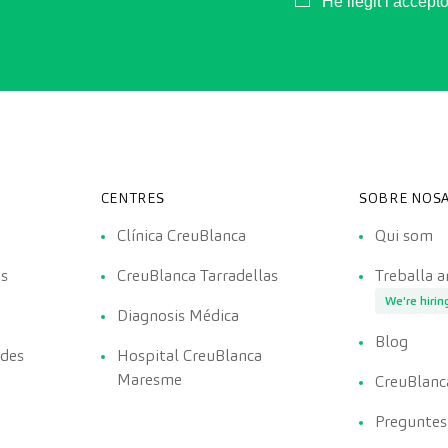
He llegit i accept
CENTRES
SOBRE NOSA
Clínica CreuBlanca
Qui som
es
CreuBlanca Tarradellas
Treballa 
We're hirin
Diagnosis Médica
Blog
ades
Hospital CreuBlanca
Maresme
CreuBlanc
Preguntes