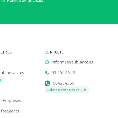
o la
Política de privacitat
LTRES
CONTACTE
inform@creublanca.es
amb nosaltres
932 522 522
g!
664234556
Dilluns a divendres 8h-20h
a Empreses
 freqüents