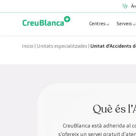
Vés al contingut
Àr
Centres
Serveis
Clínica CreuBlanc
Espe
Inicio
|
Unitats especialitzades
|
Unitat d’Accidents d
CreuBlanca Tarrad
Prov
Diagnosis Médica
Revi
Hospital CreuBl
Unit
Centres Aragó
Què és l
CreuBlanca està adherida al c
s’ofereix un servei gratuït d’a