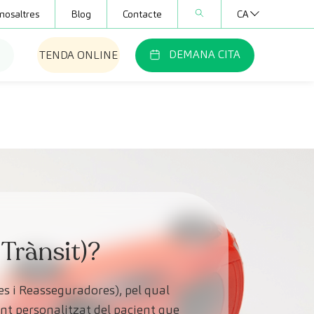
nosaltres
Blog
Contacte
CA
DEMANA CITA
TENDA ONLINE
Trànsit)?
s i Reasseguradores), pel qual
nt personalitzat del pacient que