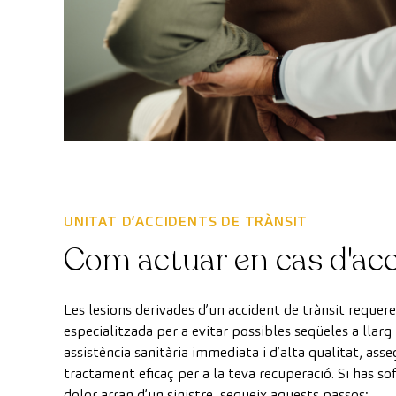
UNITAT D’ACCIDENTS DE TRÀNSIT
Com actuar en cas d'ac
Les lesions derivades d’un accident de trànsit requere
especialitzada per a evitar possibles seqüeles a llar
assistència sanitària immediata i d’alta qualitat, ass
tractament eficaç per a la teva recuperació. Si has s
dolor arran d’un sinistre, segueix aquests passos: