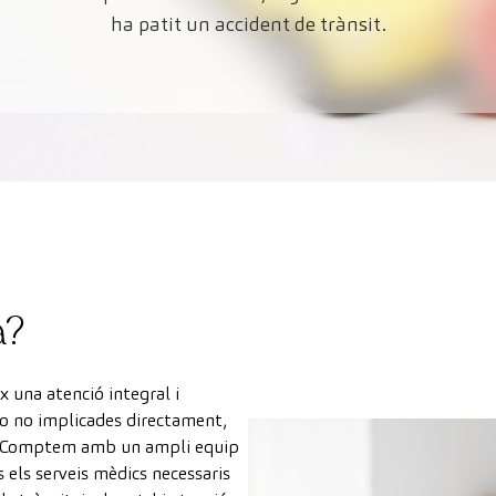
ha patit un accident de trànsit.
a?
x una atenció integral i
n o no implicades directament,
ió. Comptem amb un ampli equip
 els serveis mèdics necessaris