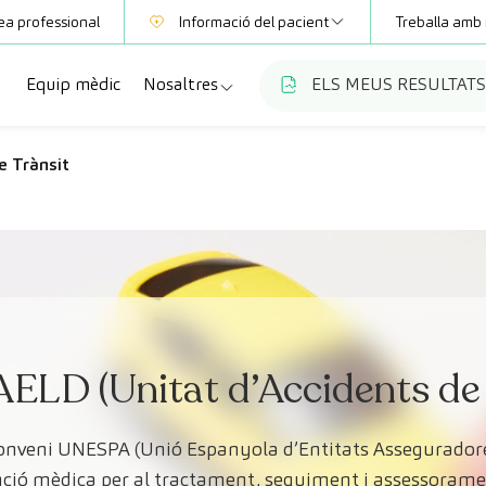
ea professional
Informació del pacient
Treballa amb 
Equip mèdic
Nosaltres
ELS MEUS RESULTATS
Mútues
Informació de proves
a
cialitats
Qui som
e Trànsit
Club CreuBlanca
ellas
es diagnòstiques
Treballa amb nosaltres
sions mèdiques
Blog
anca Maresme
ats especialitzades
CreuBlanca Empreses
Preguntes freqüents
’AELD (Unitat d’Accidents de 
onveni UNESPA (Unió Espanyola d’Entitats Asseguradore
tenció mèdica per al tractament, seguiment i assessorame