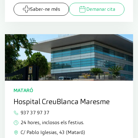
Saber-ne més
Demanar cita
MATARÓ
Hospital CreuBlanca Maresme
937 37 97 37
24 hores, inclosos els festius.
C/ Pablo Iglesias, 43 (Mataró)