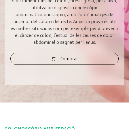
directament dins del còlon (intestí gros), per a això,
utilitza un dispositiu endoscòpic
anomenat colonoscopio, amb l’obté imatges de
l’interior del còlon i del recte. Aquesta prova és útil
és moltes situacions com per exemple per a prevenir
el càncer de còlon, l’estudi de les causes de dolor
abdominal o sagnat per l’anus.
Comprar
COLONOSCÒPIA AMB SEDACIÓ