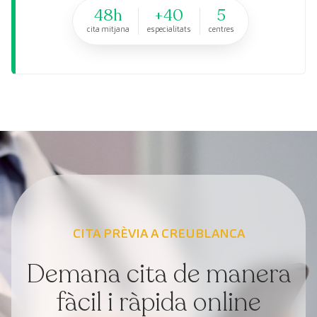
48h
+40
5
cita mitjana
especialitats
centres
CITA PRÈVIA A CREUBLANCA
Demana cita de manera
fàcil i ràpida online