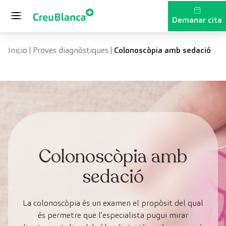
Vés al contingut
Demanar cita
Inicio
|
Proves diagnòstiques
|
Colonoscòpia amb sedació
Colonoscòpia amb
sedació
La colonoscòpia és un examen el propòsit del qual
és permetre que l’especialista pugui mirar