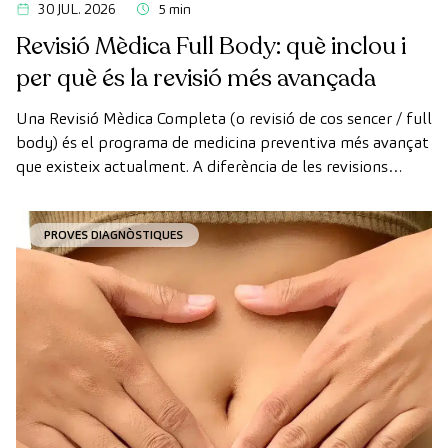
30 JUL. 2026
5 min
Revisió Mèdica Full Body: què inclou i
per què és la revisió més avançada
Una Revisió Mèdica Completa (o revisió de cos sencer / full
body) és el programa de medicina preventiva més avançat
que existeix actualment. A diferència de les revisions
convencionals, aquesta revisió utilitza la tecnologia de
diagnòstic per la imatge d'última generació per avaluar de
PROVES DIAGNÒSTIQUES
manera exhaustiva l'estat dels òrgans vitals, el sistema
vascular i el cervell abans que apareguin els primers
símptomes.