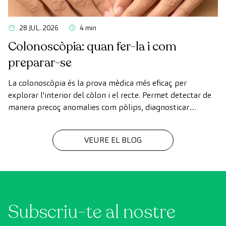
28 JUL. 2026
4 min
Colonoscòpia: quan fer-la i com
preparar-se
La colonoscòpia és la prova mèdica més eficaç per
explorar l'interior del còlon i el recte. Permet detectar de
manera precoç anomalies com pòlips, diagnosticar
malalties intestinals i prevenir el càncer de còlon.
VEURE EL BLOG
Subscriu-te al nostre