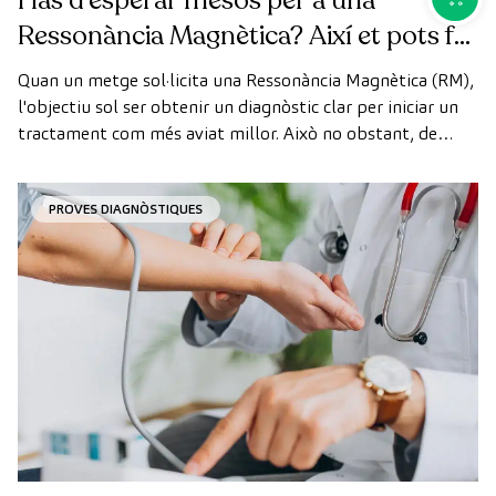
Has d’esperar mesos per a una
Ressonància Magnètica? Així et pots fer
la prova de manera ràpida com a
Quan un metge sol·licita una Ressonància Magnètica (RM),
pacient privat
l'objectiu sol ser obtenir un diagnòstic clar per iniciar un
tractament com més aviat millor. Això no obstant, de
vegades, els terminis d'espera per aconseguir una cita
poden trigar més del desitjat.
PROVES DIAGNÒSTIQUES