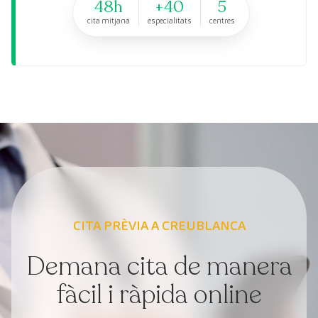
48h
+40
5
cita mitjana
especialitats
centres
CITA PRÈVIA A CREUBLANCA
Demana cita de manera
fàcil i ràpida online