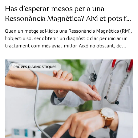
Has d’esperar mesos per a una
Ressonància Magnètica? Així et pots fer
la prova de manera ràpida com a
Quan un metge sol·licita una Ressonància Magnètica (RM),
pacient privat
l'objectiu sol ser obtenir un diagnòstic clar per iniciar un
tractament com més aviat millor. Això no obstant, de
vegades, els terminis d'espera per aconseguir una cita
poden trigar més del desitjat.
PROVES DIAGNÒSTIQUES