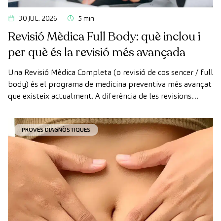
30 JUL. 2026
5 min
Revisió Mèdica Full Body: què inclou i
per què és la revisió més avançada
Una Revisió Mèdica Completa (o revisió de cos sencer / full
body) és el programa de medicina preventiva més avançat
que existeix actualment. A diferència de les revisions
convencionals, aquesta revisió utilitza la tecnologia de
diagnòstic per la imatge d'última generació per avaluar de
PROVES DIAGNÒSTIQUES
manera exhaustiva l'estat dels òrgans vitals, el sistema
vascular i el cervell abans que apareguin els primers
símptomes.