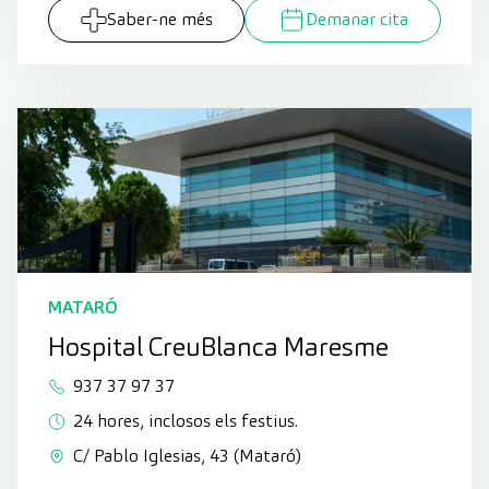
Saber-ne més
Demanar cita
MATARÓ
Hospital CreuBlanca Maresme
937 37 97 37
24 hores, inclosos els festius.
C/ Pablo Iglesias, 43 (Mataró)