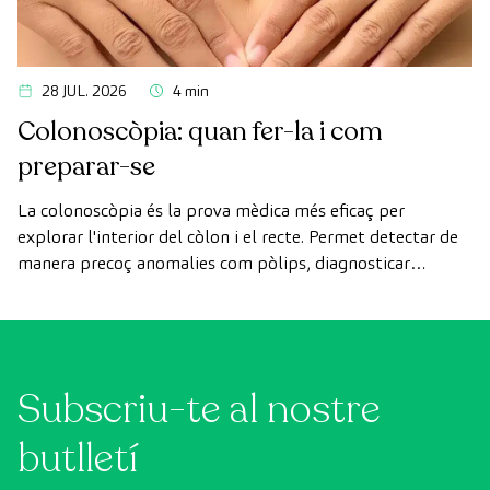
28 JUL. 2026
4 min
Colonoscòpia: quan fer-la i com
preparar-se
La colonoscòpia és la prova mèdica més eficaç per
explorar l'interior del còlon i el recte. Permet detectar de
manera precoç anomalies com pòlips, diagnosticar
malalties intestinals i prevenir el càncer de còlon.
Subscriu-te al nostre
butlletí