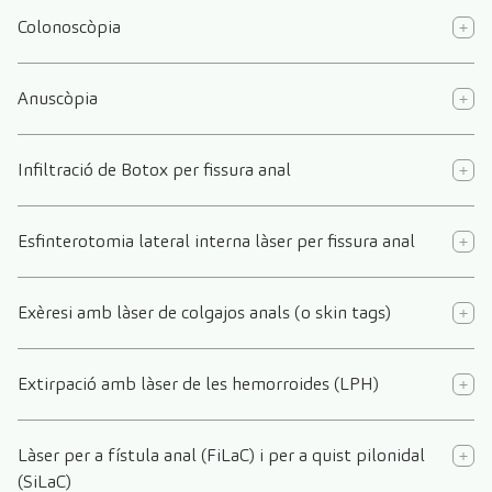
Colonoscòpia
Anuscòpia
Infiltració de Botox per fissura anal
Esfinterotomia lateral interna làser per fissura anal
Exèresi amb làser de colgajos anals (o skin tags)
Extirpació amb làser de les hemorroides (LPH)
Làser per a fístula anal (FiLaC) i per a quist pilonidal
(SiLaC)