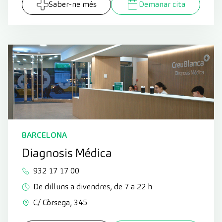
Saber-ne més
Demanar cita
BARCELONA
Diagnosis Médica
932 17 17 00
De dilluns a divendres, de 7 a 22 h
C/ Còrsega, 345