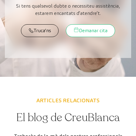
Si tens qualsevol dubte o necessiteu assistència,
estarem encantats d’atendre’t.
Truca'ns
Demanar cita
ARTICLES RELACIONATS
El blog de CreuBlanca