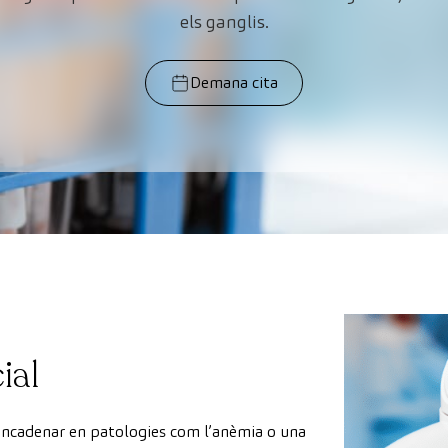
els ganglis.
Demana cita
ial
encadenar en patologies com l’anèmia o una