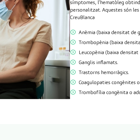
símptomes, l’hematòleg obtindr
personalitzat. Aquestes són les
CreuBlanca
Anèmia (baixa densitat de g
Trombopènia (baixa densita
Leucopènia (baixa densitat 
Ganglis inflamats.
Trastorns hemorràgics.
Coagulopaties congènites o 
Trombofília congènita o adq