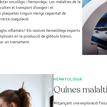
cter oncològic i hemorràgic. Les malalties de la
culten el transport d’oxigen i el
es plaquetes tinguin menys capacitat de
rrecta coagulació.
anglis inflamats? Els nostres hematòlegs experts
implicats en la producció de glòbuls blancs,
utar un tractament.
HEMATOLOGIA
Quines malalti
Mitjançant una exploració física