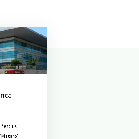
anca
 festius.
 (Mataró)