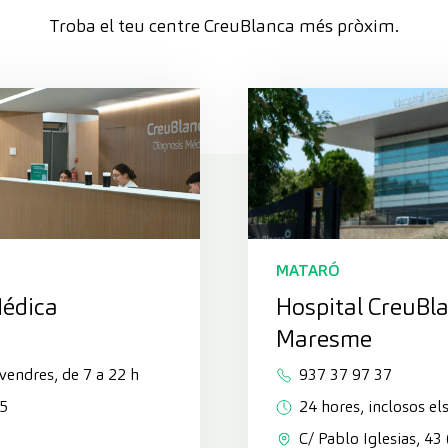
Troba el teu centre CreuBlanca més pròxim.
MATARÓ
Médica
Hospital CreuBl
Maresme
ivendres, de 7 a 22 h
937 37 97 37
45
24 hores, inclosos els
C/ Pablo Iglesias, 43