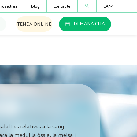
nosaltres
Blog
Contacte
CA
DEMANA CITA
TENDA ONLINE
lalties relatives a la sang.
a la medul·la òssia, la melsa i