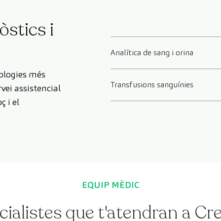
òstics i
Analítica de sang i orina
ologies més
Transfusions sanguínies
vei assistencial
ç i el
EQUIP MÈDIC
cialistes que t'atendran a C