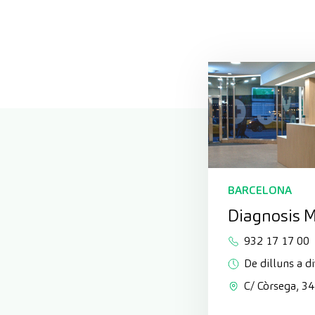
BARCELONA
Diagnosis 
932 17 17 00
De dilluns a d
C/ Còrsega, 3