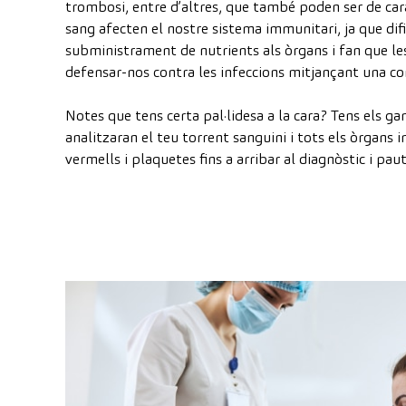
trombosi, entre d’altres, que també poden ser de carà
sang afecten el nostre sistema immunitari, ja que difi
subministrament de nutrients als òrgans i fan que l
defensar-nos contra les infeccions mitjançant una co
Notes que tens certa pal·lidesa a la cara? Tens els g
analitzaran el teu torrent sanguini i tots els òrgans 
vermells i plaquetes fins a arribar al diagnòstic i pa