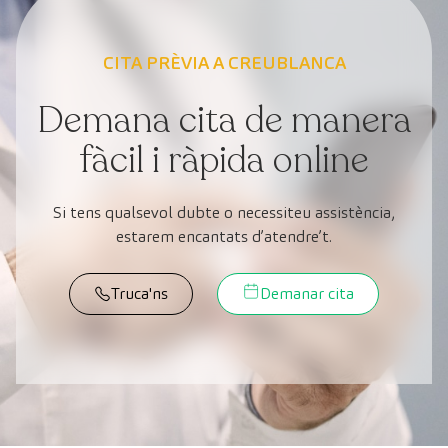
CITA PRÈVIA A CREUBLANCA
Demana cita de manera
fàcil i ràpida online
Si tens qualsevol dubte o necessiteu assistència,
estarem encantats d’atendre’t.
Truca'ns
Demanar cita