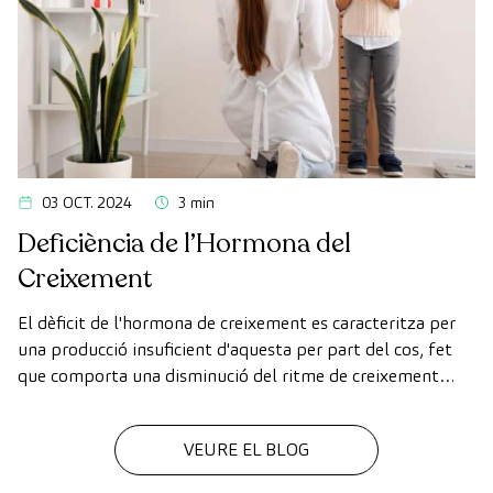
03 OCT. 2024
3 min
Deficiència de l’Hormona del
Creixement
El dèficit de l'hormona de creixement es caracteritza per
una producció insuficient d'aquesta per part del cos, fet
que comporta una disminució del ritme de creixement
normal del nen. En aquest article, el Dr. Narváez,
endocrinòleg pediàtric, t'explica les causes, símptomes,
VEURE EL BLOG
diagnòstic i tractament d'aquest dèficit hormonal en la
infància.