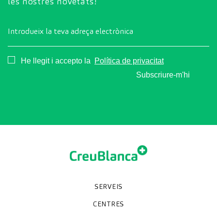
les nostres novetats!
Introdueix la teva adreça electrònica
Consentimiento
He llegit i accepto la
Política de privacitat
Subscriure-m'hi
SERVEIS
Unitats especialitzades
Proves diagnòstiques
Revisions mèdiques
Especialitats
CENTRES