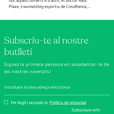
lloc aquest dimarts 6 d’abril, el doctor Raúl
Plaza, traumatòleg esportiu de CreuBlanca,
realitza un diagnòstic sobre l’impacte de la
pràctica esportiva en la societat i de les
persones que visiten la seva consulta arran de
la pandèmia. La Medicina de l’Esport continua
Subscriu-te al nostre
sent la gran […]
butlletí
Sigues la primera persona en assabentar-te de
les nostres novetats!
Introdueix la teva adreça electrònica
Consentimiento
He llegit i accepto la
Política de privacitat
Subscriure-m'hi