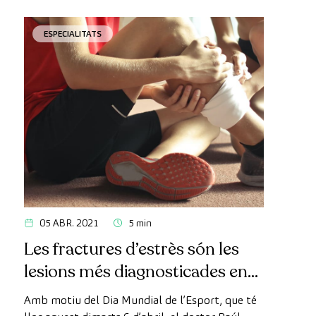
ESPECIALITATS
05 ABR. 2021
5 min
Les fractures d’estrès són les
lesions més diagnosticades en
esportistes amateurs
Amb motiu del Dia Mundial de l’Esport, que té