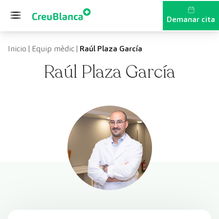
Vés al contingut
Demanar cita
Inicio
|
Equip mèdic
|
Raúl Plaza García
Raúl Plaza García