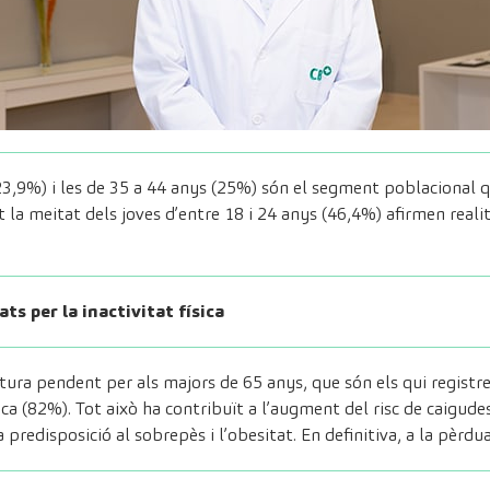
23,9%) i les de 35 a 44 anys (25%) són el segment poblacional 
la meitat dels joves d’entre 18 i 24 anys (46,4%) afirmen reali
ts per la inactivitat física
natura pendent per als majors de 65 anys, que són els qui registr
ica (82%). Tot això ha contribuït a l’augment del risc de caigudes
la predisposició al sobrepès i l’obesitat. En definitiva, a la pèrdu