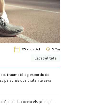
05 abr. 2021
5 Min
Especialitats
aza, traumatòleg esportiu de
les persones que visiten la seva
ció, que desconeix els principals