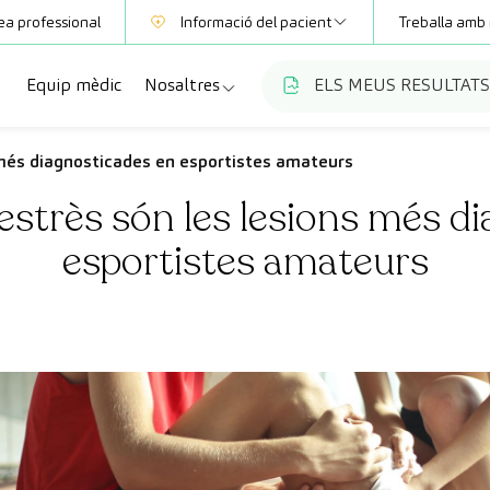
ea professional
Informació del pacient
Treballa amb 
Equip mèdic
Nosaltres
ELS MEUS RESULTATS
Mútues
Informació de proves
a
cialitats
Qui som
s més diagnosticades en esportistes amateurs
Club CreuBlanca
’estrès són les lesions més d
ellas
es diagnòstiques
Treballa amb nosaltres
esportistes amateurs
sions mèdiques
Blog
anca Maresme
ats especialitzades
CreuBlanca Empreses
Preguntes freqüents