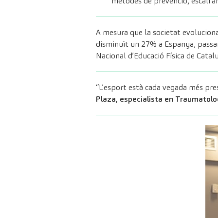
mètodes de prevenció, escalfa
A mesura que la societat evoluciona
disminuït un 27% a Espanya, passan
Nacional d’Educació Física de Catal
“L’esport està cada vegada més prese
Plaza, especialista en Traumatolog