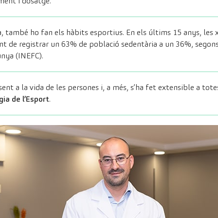
ment i dosatge.
, també ho fan els hàbits esportius. En els últims 15 anys, les
t de registrar un 63% de població sedentària a un 36%, segons 
unya (INEFC).
nt a la vida de les persones i, a més, s’ha fet extensible a tote
ia de l’Esport
.