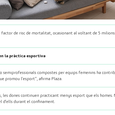
art factor de risc de mortalitat, ocasionant al voltant de 5 milio
n la pràctica esportiva
ls o semiprofessionals compostes per equips femenins ha contri
s que promou l’esport”, afirma Plaza.
, les dones continuen practicant menys esport que els homes. N
el d’ells durant el confinament.