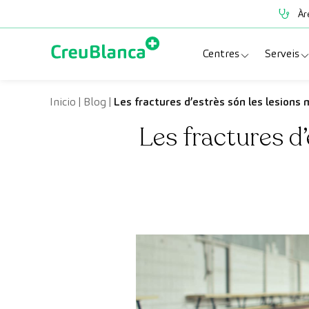
Vés al contingut
Àr
Centres
Serveis
Clínica CreuBlanc
Espe
Inicio
|
Blog
|
Les fractures d’estrès són les lesion
Les fractures d
CreuBlanca Tarrad
Prov
Diagnosis Médica
Revi
Hospital CreuBl
Unit
Centres Aragó