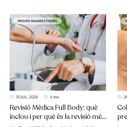
PROVES DIAGNÒSTIQUES
30 JUL. 2026
5 min
2
Revisió Mèdica Full Body: què
Col
inclou i per què és la revisió més
pr
avançada