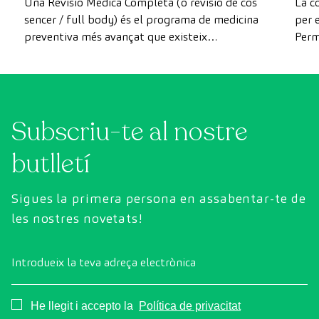
Una Revisió Mèdica Completa (o revisió de cos
La c
sencer / full body) és el programa de medicina
per e
preventiva més avançat que existeix
Perm
actualment. A diferència de les revisions
com 
convencionals, aquesta revisió utilitza la
prev
tecnologia de diagnòstic per la imatge d'última
generació per avaluar de manera exhaustiva
Subscriu-te al nostre
l'estat dels òrgans vitals, el sistema vascular i el
cervell abans que apareguin els primers
butlletí
símptomes.
Sigues la primera persona en assabentar-te de
les nostres novetats!
Introdueix la teva adreça electrònica
Consentimiento
He llegit i accepto la
Política de privacitat