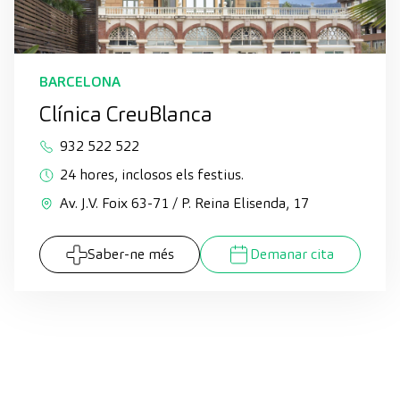
BARCELONA
Clínica CreuBlanca
932 522 522
24 hores, inclosos els festius.
Av. J.V. Foix 63-71 / P. Reina Elisenda, 17
Saber-ne més
Demanar cita