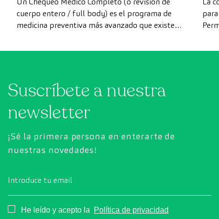
Un Chequeo Médico Completo (o revisión de
La c
cuerpo entero / full body) es el programa de
para 
medicina preventiva más avanzado que existe
Perm
actualmente. A diferencia de las revisiones
como
convencionales, este chequeo utiliza la
intes
tecnología de diagnóstico por la imagen de
última generación para evaluar de forma
Suscríbete a nuestra
exhaustiva el estado de los órganos vitales, el
sistema vascular y el cerebro antes de que
newsletter
aparezcan los primeros síntomas.
¡Sé la primera persona en enterarte de
nuestras novedades!
Introduce tu email
Consentimiento
He leído y acepto la
Política de privacidad