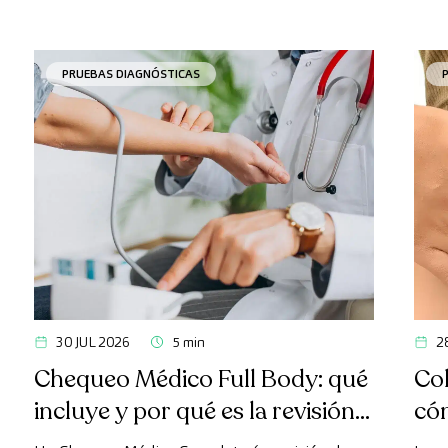
PRUEBAS DIAGNÓSTICAS
30 JUL 2026
5 min
2
Chequeo Médico Full Body: qué
Col
incluye y por qué es la revisión
có
más avanzada