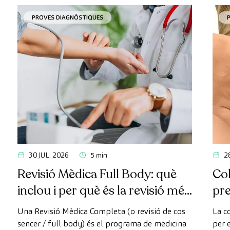
PROVES DIAGNÒSTIQUES
30 JUL. 2026
5 min
2
Revisió Mèdica Full Body: què
Col
inclou i per què és la revisió més
pr
avançada
Una Revisió Mèdica Completa (o revisió de cos
La c
sencer / full body) és el programa de medicina
per e