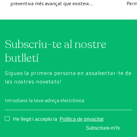
preventiva més avançat que existeix
Perm
actualment. A diferència de les revisions
com 
convencionals, aquesta revisió utilitza la
prev
tecnologia de diagnòstic per la imatge d'última
generació per avaluar de manera exhaustiva
Subscriu-te al nostre
l'estat dels òrgans vitals, el sistema vascular i el
cervell abans que apareguin els primers
butlletí
símptomes.
Sigues la primera persona en assabentar-te de
les nostres novetats!
Introdueix la teva adreça electrònica
Consentimiento
He llegit i accepto la
Política de privacitat
Subscriure-m'hi