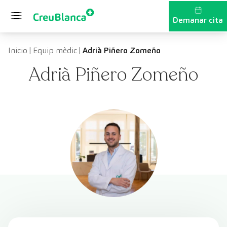
Vés al contingut
Demanar cita
Inicio
|
Equip mèdic
|
Adrià Piñero Zomeño
Adrià Piñero Zomeño