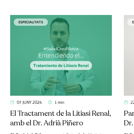
ESPECIALITATS
07 JUNY 2024
1 min
2
El Tractament de la Litiasi Renal,
Par
amb el Dr. Adrià Piñero
Dr.