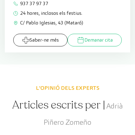
937 37 97 37
24 hores, inclosos els festius.
C/ Pablo Iglesias, 43 (Mataró)
Saber-ne més
Demanar cita
L'OPINIÓ DELS EXPERTS
Articles escrits per |
Adrià
Piñero Zomeño