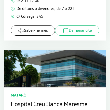
932 17 17 00
De dilluns a divendres, de 7 a 22 h
C/ Còrsega, 345
Saber-ne més
Demanar cita
MATARÓ
Hospital CreuBlanca Maresme