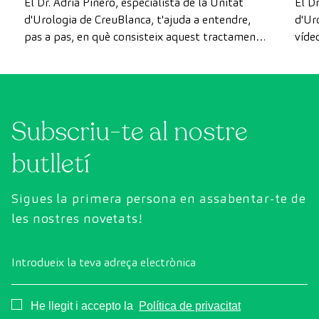
El Dr. Adrià Piñero, especialista de la Unitat
El Dr
d'Urologia de CreuBlanca, t'ajuda a entendre,
d'Ur
pas a pas, en què consisteix aquest tractament i
víde
els seus beneficis per a la qualitat de vida del
símp
pacient.
Subscriu-te al nostre
butlletí
Sigues la primera persona en assabentar-te de
les nostres novetats!
Introdueix la teva adreça electrònica
Consentimiento
He llegit i accepto la
Política de privacitat