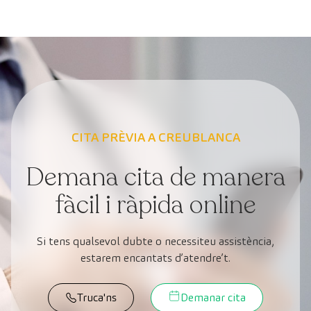
CITA PRÈVIA A CREUBLANCA
Demana cita de manera
fàcil i ràpida online
Si tens qualsevol dubte o necessiteu assistència,
estarem encantats d’atendre’t.
Truca'ns
Demanar cita