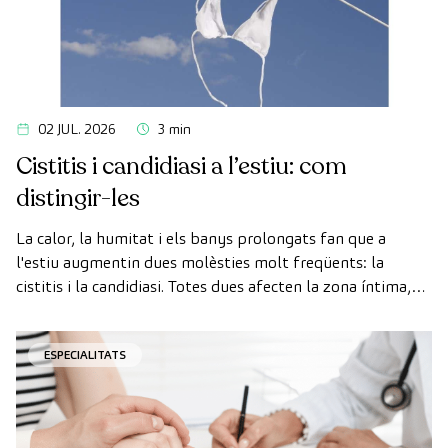
02 JUL. 2026
3 min
Cistitis i candidiasi a l’estiu: com
distingir-les
La calor, la humitat i els banys prolongats fan que a
l'estiu augmentin dues molèsties molt freqüents: la
cistitis i la candidiasi. Totes dues afecten la zona íntima,
totes dues s'agreugen amb la calor, i per això moltes
dones les confonen.
ESPECIALITATS