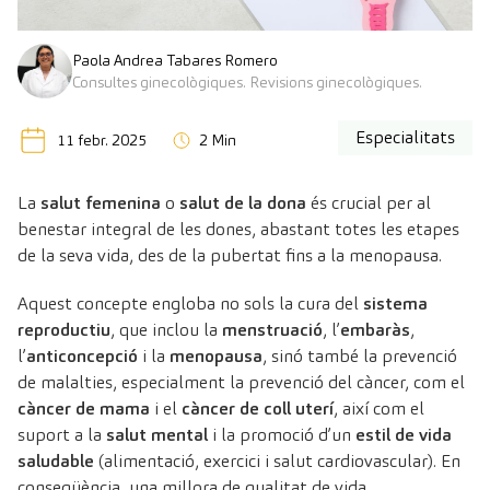
Paola Andrea Tabares Romero
Consultes ginecològiques. Revisions ginecològiques.
Especialitats
11 febr. 2025
2 Min
La
salut femenina
o
salut de la dona
és crucial per al
benestar integral de les dones, abastant totes les etapes
de la seva vida, des de la pubertat fins a la menopausa.
Aquest concepte engloba no sols la cura del
sistema
reproductiu
, que inclou la
menstruació
, l’
embaràs
,
l’
anticoncepció
i la
menopausa
, sinó també la prevenció
de malalties, especialment la prevenció del càncer, com el
càncer de mama
i el
càncer de coll uterí
, així com el
suport a la
salut mental
i la promoció d’un
estil de vida
saludable
(alimentació, exercici i salut cardiovascular). En
conseqüència, una millora de qualitat de vida.