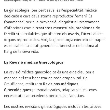
La
ginecologia
, per part seva, és l’especialitat mèdica
dedicada a cura del sistema reproductor femení. És
fonamental per a la prevenció, diagnòstic i tractament
d’afeccions com a
trastorns menstruals
,
problemes de
fertilitat
, i malalties que afecten els
ovaris
, l’
úter
i altres
òrgans reproductius. Així, la ginecologia exerceix un paper
essencial en la salut general i el benestar de la dona al
llarg de la seva vida.
La Revisió mèdica Ginecològica
La revisió mèdica ginecològica és una eina clau per a
mantenir el teu benestar en cada etapa vital. En
CreuBlanca, realitzem
Revisions mèdiques
Ginecològiques
personalitzades, adaptats a les teves
necessitats i antecedents personals i familiars.
Les nostres revisions ginecològiques inclouen les proves