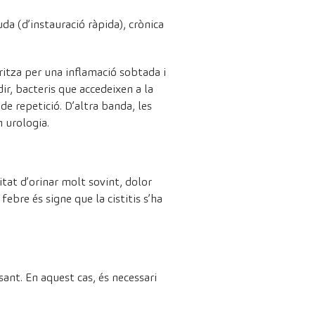
uda (d’instauració ràpida), crònica
eritza per una inflamació sobtada i
ir, bacteris que accedeixen a la
de repetició. D’altra banda, les
n urologia.
itat d’orinar molt sovint, dolor
bre és signe que la cistitis s’ha
ant. En aquest cas, és necessari