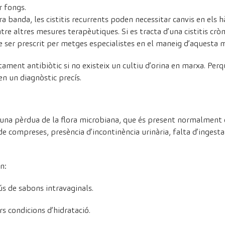
r fongs.
ra banda, les cistitis recurrents poden necessitar canvis en els h
tre altres mesures terapèutiques. Si es tracta d’una cistitis cròn
 ser prescrit per metges especialistes en el maneig d’aquesta 
actament antibiòtic si no existeix un cultiu d’orina en marxa. Pe
ten un diagnòstic precís.
r una pèrdua de la flora microbiana, que és present normalment 
e compreses, presència d’incontinència urinària, falta d’ingesta
n:
’ús de sabons intravaginals.
rs condicions d’hidratació.