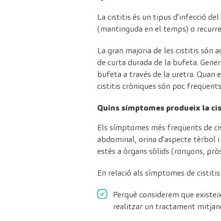
La cistitis és un tipus d’infecció de
(mantinguda en el temps) o recurren
La gran majoria de les cistitis són 
de curta durada de la bufeta. Gener
bufeta a través de la uretra. Quan e
cistitis cròniques són poc freqüents 
Quins símptomes produeix la cis
Els símptomes més freqüents de cisti
abdominal, orina d’aspecte tèrbol i
estès a òrgans sòlids (ronyons, pròs
En relació als símptomes de cistitis
Perquè considerem que existeix
realitzar un tractament mitjanç