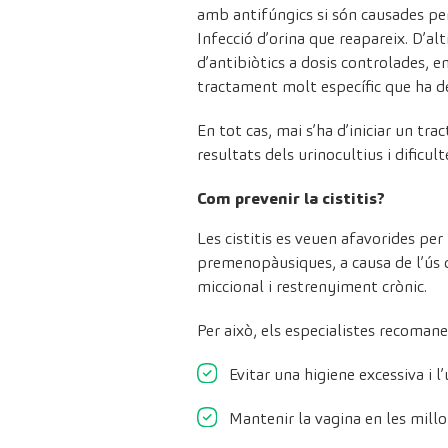
amb antifúngics si són causades pe
Infecció d’orina que reapareix. D’alt
d’antibiòtics a dosis controlades, en
tractament molt específic que ha de
En tot cas, mai s’ha d’iniciar un tr
resultats dels urinocultius i dificul
Com prevenir la cistitis?
Les cistitis es veuen afavorides pe
premenopàusiques, a causa de l’ús d
miccional i restrenyiment crònic.
Per això, els especialistes recomane
Evitar una higiene excessiva i l
Mantenir la vagina en les millo