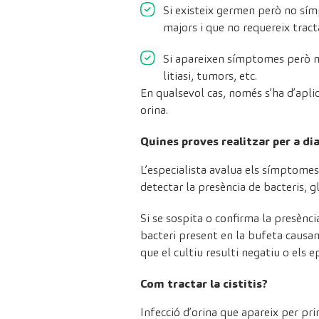
Si existeix germen però no sím
majors i que no requereix trac
Si apareixen símptomes però no
litiasi, tumors, etc.
En qualsevol cas, només s’ha d’apli
orina.
Quines proves realitzar per a dia
L’especialista avalua els símptomes 
detectar la presència de bacteris, gl
Si se sospita o confirma la presència
bacteri present en la bufeta causant
que el cultiu resulti negatiu o els e
Com tractar la cistitis?
Infecció d’orina que apareix per pri