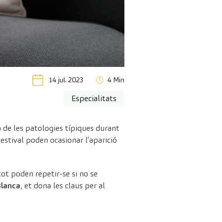
14 jul. 2023
4 Min
Especialitats
a de les patologies típiques durant
 estival poden ocasionar l’aparició
 tot poden repetir-se si no se
Blanca
, et dona les claus per al