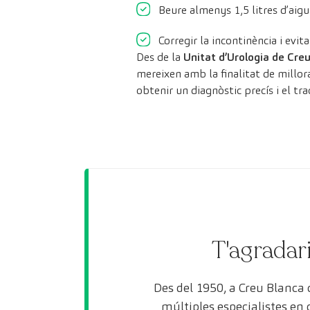
Beure almenys 1,5 litres d’aigua
Corregir la incontinència i evit
Des de la
Unitat d’Urologia de Cre
mereixen amb la finalitat de millora
obtenir un diagnòstic precís i el tr
T'agradari
Des del 1950, a Creu Blanca
múltiples especialistes en