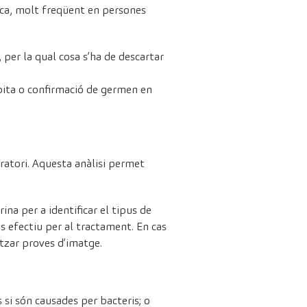
ica, molt freqüent en persones
per la qual cosa s’ha de descartar
spita o confirmació de germen en
oratori. Aquesta anàlisi permet
ina per a identificar el tipus de
és efectiu per al tractament. En cas
litzar proves d’imatge.
 si són causades per bacteris; o