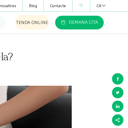
nosaltres
Blog
Contacte
CA
DEMANA CITA
TENDA ONLINE
-la?