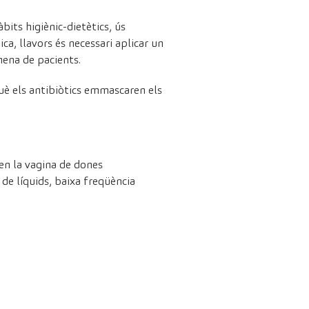
àbits higiènic-dietètics, ús
ica, llavors és necessari aplicar un
mena de pacients.
rquè els antibiòtics emmascaren els
en la vagina de dones
 de líquids, baixa freqüència