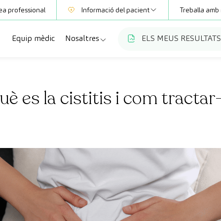
ea professional
Informació del pacient
Treballa amb 
Equip mèdic
Nosaltres
ELS MEUS RESULTATS
Mútues
Informació de proves
a
cialitats
Qui som
Club CreuBlanca
è es la cistitis i com tractar
ellas
es diagnòstiques
Treballa amb nosaltres
sions mèdiques
Blog
anca Maresme
ats especialitzades
CreuBlanca Empreses
Preguntes freqüents