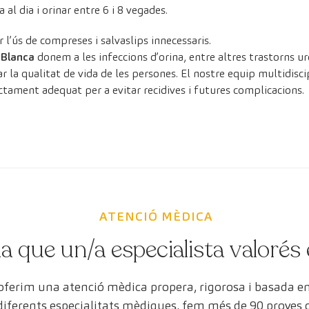
 al dia i orinar entre 6 i 8 vegades.
ar l’ús de compreses i salvaslips innecessaris.
uBlanca
donem a les infeccions d’orina, entre altres trastorns u
r la qualitat de vida de les persones. El nostre equip multidiscip
actament adequat per a evitar recidives i futures complicacions.
ATENCIÓ MÈDICA
a que un/a especialista valorés 
 oferim una atenció mèdica propera, rigorosa i basada 
 diferents especialitats mèdiques, fem més de 90 proves