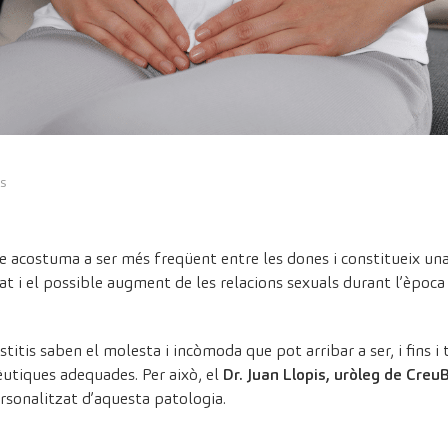
s
que acostuma a ser més freqüent entre les dones i constitueix un
tat i el possible augment de les relacions sexuals durant l’època
stitis saben el molesta i incòmoda que pot arribar a ser, i fins i
utiques adequades. Per això, el
Dr. Juan Llopis, uròleg de Creu
ersonalitzat d’aquesta patologia.