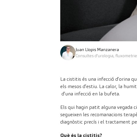
Juan Llopis Manzanera
Consultes d'urologia, fluxometrie
La cistitis és una infecció d’orina 
els mesos d’estiu. La calor, la humi
d’una infecció en la bufeta.
Els qui hagin patit alguna vegada ci
segueixen les recomanacions terapè
diagnòstic precís i el tractament p
Què és la cistitis?