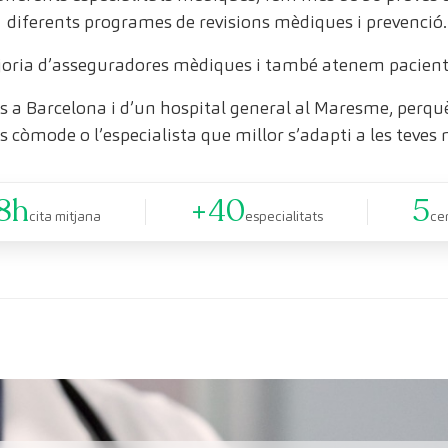
diferents programes de revisions mèdiques i prevenció.
oria d’asseguradores mèdiques i també atenem pacient
 a Barcelona i d’un hospital general al Maresme, perquè 
s còmode o l’especialista que millor s’adapti a les teves 
8h
+40
5
cita mitjana
especialitats
ce