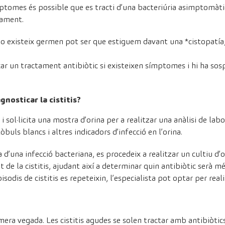
ptomes és possible que es tracti d’una bacteriúria asimptomàt
tament.
 existeix germen pot ser que estiguem davant una *cistopatía, 
car un tractament antibiòtic si existeixen símptomes i hi ha so
gnosticar la cistitis?
i sol·licita una mostra d’orina per a realitzar una anàlisi de lab
òbuls blancs i altres indicadors d’infecció en l’orina.
 d’una infecció bacteriana, es procedeix a realitzar un cultiu d’or
 de la cistitis, ajudant així a determinar quin antibiòtic serà m
pisodis de cistitis es repeteixin, l’especialista pot optar per rea
mera vegada. Les cistitis agudes se solen tractar amb antibiòtics