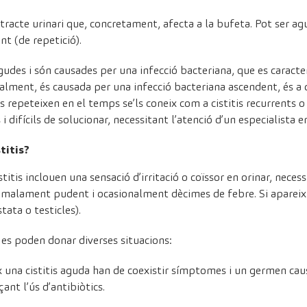
l tracte urinari que, concretament, afecta a la bufeta. Pot ser ag
t (de repetició).
agudes i són causades per una infecció bacteriana, que es caract
alment, és causada per una infecció bacteriana ascendent, és a d
s repeteixen en el temps se’ls coneix com a cistitis recurrents o 
i difícils de solucionar, necessitant l’atenció d’un especialista e
titis?
tis inclouen una sensació d’irritació o coïssor en orinar, necess
 malament pudent i ocasionalment dècimes de febre. Si apareix fe
tata o testicles).
 es poden donar diverses situacions:
 una cistitis aguda han de coexistir símptomes i un germen caus
ant l’ús d’antibiòtics.