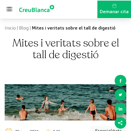
Vés al contingut
Demanar cita
Inicio
|
Blog
|
Mites i veritats sobre el tall de digestió
Mites i veritats sobre el
tall de digestió
Especialitats