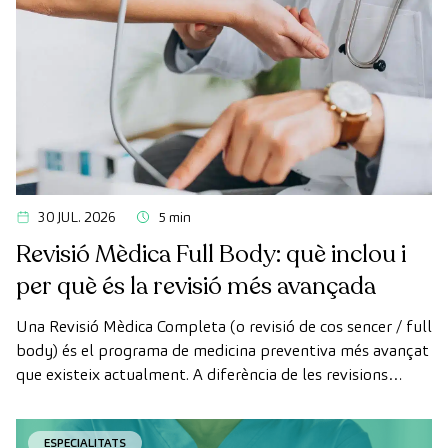
30 JUL. 2026
5 min
Revisió Mèdica Full Body: què inclou i
per què és la revisió més avançada
Una Revisió Mèdica Completa (o revisió de cos sencer / full
body) és el programa de medicina preventiva més avançat
que existeix actualment. A diferència de les revisions
convencionals, aquesta revisió utilitza la tecnologia de
diagnòstic per la imatge d'última generació per avaluar de
ESPECIALITATS
manera exhaustiva l'estat dels òrgans vitals, el sistema