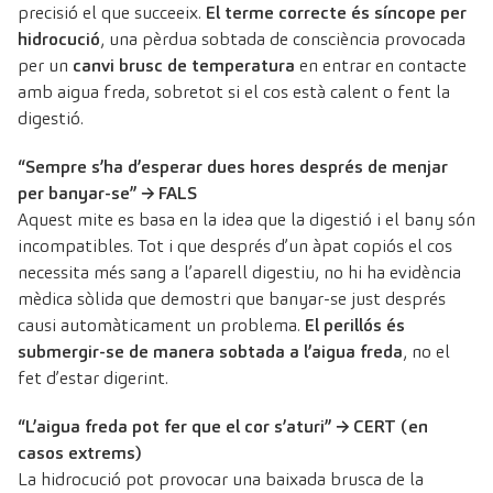
precisió el que succeeix.
El terme correcte és síncope per
hidrocució
, una pèrdua sobtada de consciència provocada
per un
canvi brusc de temperatura
en entrar en contacte
amb aigua freda, sobretot si el cos està calent o fent la
digestió.
“Sempre s’ha d’esperar dues hores després de menjar
per banyar-se” → FALS
Aquest mite es basa en la idea que la digestió i el bany són
incompatibles. Tot i que després d’un àpat copiós el cos
necessita més sang a l’aparell digestiu, no hi ha evidència
mèdica sòlida que demostri que banyar-se just després
causi automàticament un problema.
El perillós és
submergir-se de manera sobtada a l’aigua freda
, no el
fet d’estar digerint.
“L’aigua freda pot fer que el cor s’aturi” → CERT (en
casos extrems)
La hidrocució pot provocar una baixada brusca de la