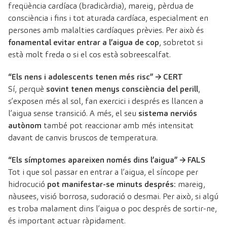
freqüència cardíaca (bradicàrdia), mareig, pèrdua de
consciència i fins i tot aturada cardíaca, especialment en
persones amb malalties cardíaques prèvies. Per això és
fonamental evitar entrar a l’aigua de cop
, sobretot si
està molt freda o si el cos està sobreescalfat.
“Els nens i adolescents tenen més risc” → CERT
Sí, perquè
sovint tenen menys consciència del perill
,
s’exposen més al sol, fan exercici i després es llancen a
l’aigua sense transició. A més, el seu
sistema nerviós
autònom
també pot reaccionar amb més intensitat
davant de canvis bruscos de temperatura.
“Els símptomes apareixen només dins l’aigua” → FALS
Tot i que sol passar en entrar a l’aigua, el síncope per
hidrocució
pot manifestar-se minuts després
: mareig,
nàusees, visió borrosa, sudoració o desmai. Per això, si algú
es troba malament dins l’aigua o poc després de sortir-ne,
és important actuar ràpidament.