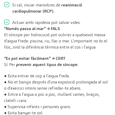
Si cal, iniciar maniobres de
reanimació
cardiopulmonar (RCP).
Actuar amb rapidesa pot salvar vides.
“Només passa al mar” → FALS
El síncope per hidrocució pot ocórrer a qualsevol massa
d’aigua freda: piscina, riu, llac o mar. L’important no és el
lloc, sinó la diferència tèrmica entre el cos i l’aigua.
“Es pot evitar fàcilment” → CERT
Sí. Per
prevenir aquest tipus de síncope
:
● Evita entrar de cop a l’aigua freda.
● No et banyis després d’una exposició prolongada al sol
o d’exercici intens sense refredar-te abans.
● Entra a l’aigua a poc a poc, mullant cames, braços,
clatell i cara.
● Supervisa infants i persones grans.
● Evita banyar-te sol.