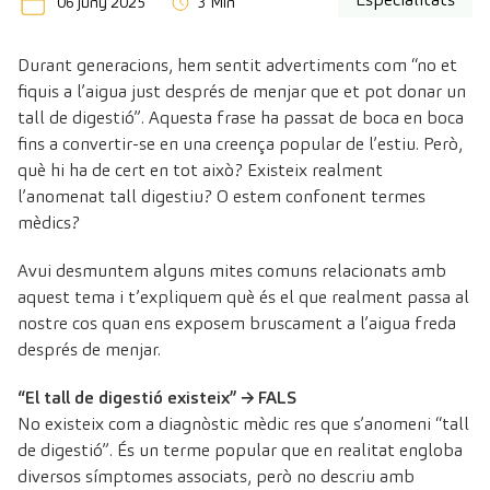
06 juny 2025
3 Min
Durant generacions, hem sentit advertiments com “no et
fiquis a l’aigua just després de menjar que et pot donar un
tall de digestió”. Aquesta frase ha passat de boca en boca
fins a convertir-se en una creença popular de l’estiu. Però,
què hi ha de cert en tot això? Existeix realment
l’anomenat tall digestiu? O estem confonent termes
mèdics?
Avui desmuntem alguns mites comuns relacionats amb
aquest tema i t’expliquem què és el que realment passa al
nostre cos quan ens exposem bruscament a l’aigua freda
després de menjar.
“El tall de digestió existeix” → FALS
No existeix com a diagnòstic mèdic res que s’anomeni “tall
de digestió”. És un terme popular que en realitat engloba
diversos símptomes associats, però no descriu amb