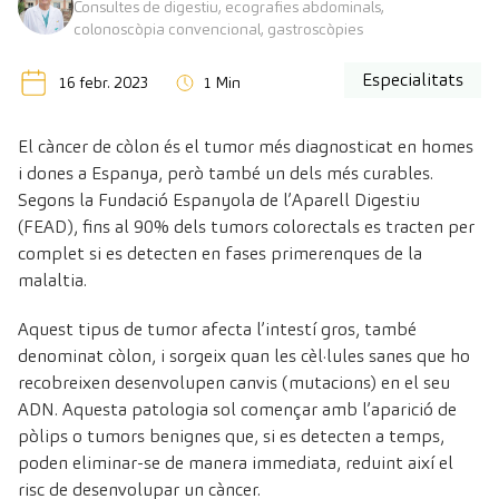
Consultes de digestiu, ecografies abdominals,
colonoscòpia convencional, gastroscòpies
Especialitats
16 febr. 2023
1 Min
El càncer de còlon és el tumor més diagnosticat en homes
i dones a Espanya, però també un dels més curables.
Segons la Fundació Espanyola de l’Aparell Digestiu
(FEAD), fins al 90% dels tumors colorectals es tracten per
complet si es detecten en fases primerenques de la
malaltia.
Aquest tipus de tumor afecta l’intestí gros, també
denominat còlon, i sorgeix quan les cèl·lules sanes que ho
recobreixen desenvolupen canvis (mutacions) en el seu
ADN. Aquesta patologia sol començar amb l’aparició de
pòlips o tumors benignes que, si es detecten a temps,
poden eliminar-se de manera immediata, reduint així el
risc de desenvolupar un càncer.