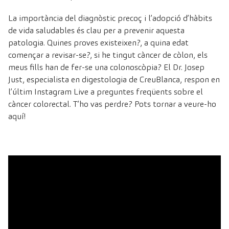
La importància del diagnòstic precoç i l’adopció d’hàbits
de vida saludables és clau per a prevenir aquesta
patologia. Quines proves existeixen?, a quina edat
començar a revisar-se?, si he tingut càncer de còlon, els
meus fills han de fer-se una colonoscòpia? El Dr. Josep
Just, especialista en digestologia de CreuBlanca, respon en
l’últim Instagram Live a preguntes freqüents sobre el
càncer colorectal. T’ho vas perdre? Pots tornar a veure-ho
aquí!