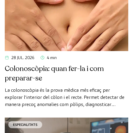
28 JUL. 2026
4 min
Colonoscòpia: quan fer-la i com
preparar-se
La colonoscòpia és la prova mèdica més eficaç per
explorar l'interior del còlon i el recte. Permet detectar de
manera precoç anomalies com pòlips, diagnosticar
malalties intestinals i prevenir el càncer de còlon.
ESPECIALITATS