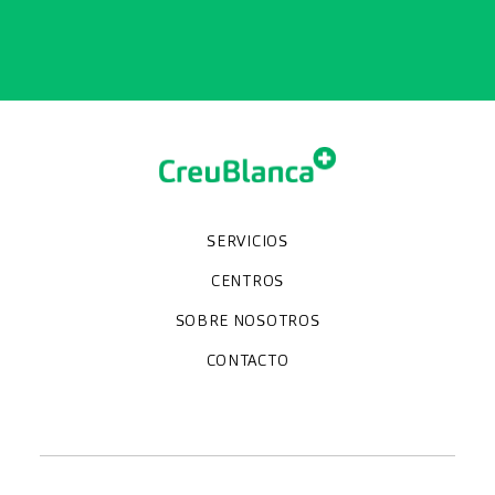
SERVICIOS
Chequeos y revisiones médicas
Diagnóstico por la imagen
Unidades especializadas
Especialidades
CENTROS
Hospital CreuBlanca Maresme
CreuBlanca Tarradellas
SOBRE NOSOTROS
Clínica CreuBlanca
Diagnosis Médica
Trabaja con nosotros
Fundación Privada Imhotep
CreuBlanca Empresas
Preguntas frecuentes
Quiénes somos
CONTACTO
Blog
We're hiring!
664234556
inform@creublanca.es
932 522 522
Lunes a viernes 8h-20h