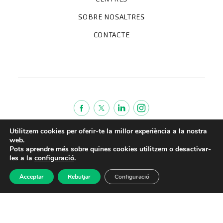
Hospital CreuBlanca Maresme
CreuBlanca Tarradellas
SOBRE NOSALTRES
Clínica CreuBlanca
Diagnosis Médica
Treballa amb nosaltres
CreuBlanca Empreses
Preguntes freqüents
CONTACTE
Qui som
Blog
We're hiring!
664234556
inform@creublanca.es
932 522 522
Dilluns a divendres 8h-20h
Utilitzem cookies per oferir-te la millor experiència a la nostra
Termes de servei
web.
Avis legal
Pots aprendre més sobre quines cookies utilitzem o desactivar-
les a la
configuració
.
Política de privacitat
Política de qualitat
Acceptar
Rebutjar
Configuració
CreuBlanca © 2022 |