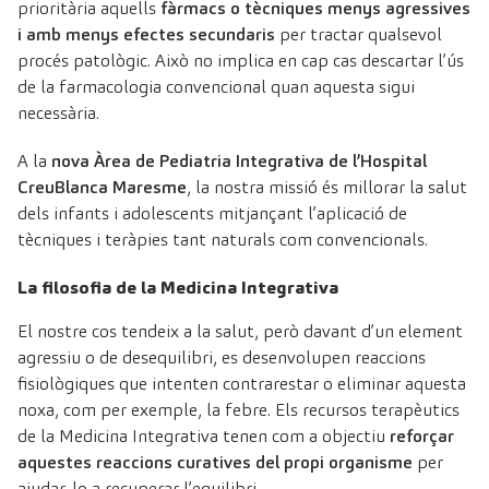
prioritària aquells
fàrmacs o tècniques menys agressives
i amb menys efectes secundaris
per tractar qualsevol
procés patològic. Això no implica en cap cas descartar l’ús
de la farmacologia convencional quan aquesta sigui
necessària.
A la
nova Àrea de Pediatria Integrativa de l
’Hospital
CreuBlanca Maresme
, la nostra missió és millorar la salut
dels infants i adolescents mitjançant l’aplicació de
tècniques i teràpies tant naturals com convencionals.
La filosofia de la Medicina Integrativa
El nostre cos tendeix a la salut, però davant d’un element
agressiu o de desequilibri, es desenvolupen reaccions
fisiològiques que intenten contrarestar o eliminar aquesta
noxa, com per exemple, la febre. Els recursos terapèutics
de la Medicina Integrativa tenen com a objectiu
reforçar
aquestes reaccions curatives del propi organisme
per
ajudar-lo a recuperar l’equilibri.