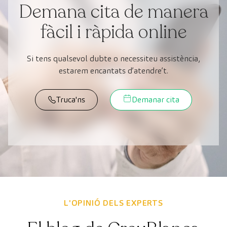
Demana cita de manera
fàcil i ràpida online
Si tens qualsevol dubte o necessiteu assistència,
estarem encantats d’atendre’t.
Truca'ns
Demanar cita
L'OPINIÓ DELS EXPERTS