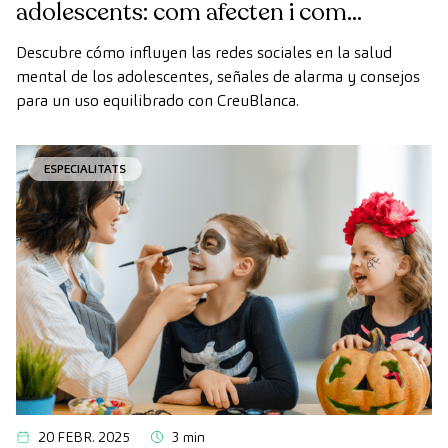
adolescents: com afecten i com
acompanyar des de la família
Descubre cómo influyen las redes sociales en la salud
mental de los adolescentes, señales de alarma y consejos
para un uso equilibrado con CreuBlanca.
ESPECIALITATS
20 FEBR. 2025
3 min