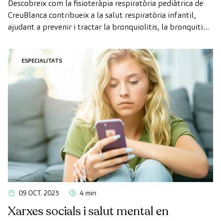
Descobreix com la fisioteràpia respiratòria pediàtrica de
CreuBlanca contribueix a la salut respiratòria infantil,
ajudant a prevenir i tractar la bronquiolitis, la bronquitis i
altres malalties respiratòries en infants, eliminant les
secrecions excessives i millorant el seu benestar i descans.
ESPECIALITATS
09 OCT. 2025
4 min
Xarxes socials i salut mental en