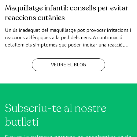
Maquillatge infantil: consells per evitar
reaccions cutànies
Un ús inadequat del maquillatge pot provocar irritacions i
reaccions al·lèrgiques a la pell dels nens. A continuació
detallem els símptomes que poden indicar una reacció,
així com consells i recomanacions per utilitzar el
maquillatge de manera més segura.
VEURE EL BLOG
Subscriu-te al nostre
butlletí
Sigues la primera persona en assabentar-te de