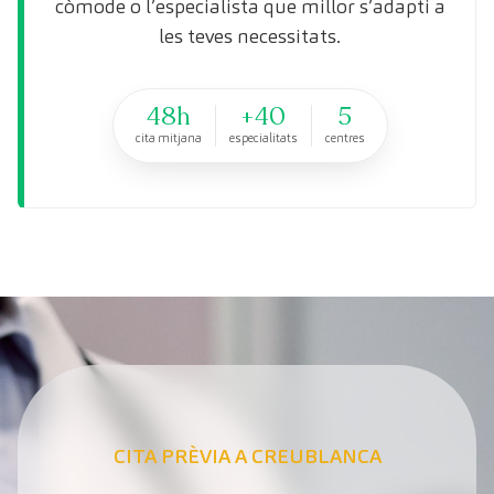
còmode o l’especialista que millor s’adapti a
les teves necessitats.
48h
+40
5
cita mitjana
especialitats
centres
CITA PRÈVIA A CREUBLANCA