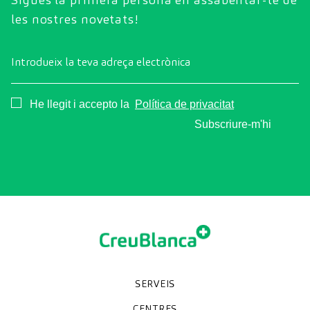
les nostres novetats!
Introdueix la teva adreça electrònica
Consentimiento
He llegit i accepto la
Política de privacitat
Subscriure-m'hi
SERVEIS
Unitats especialitzades
Proves diagnòstiques
Revisions mèdiques
Especialitats
CENTRES