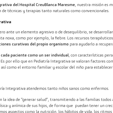
grativa del
Hospital CreuBlanca Maresme
, nuestra misión es m
n de técnicas y terapias tanto naturales como convencionales.
rativa
ero ante un elemento agresivo o de desequilibrio, se desarrollan
sta noxa, como por ejemplo, la fiebre. Los recursos terapéuticos
ciones curativas del propio organismo
para ayudarlo a recuperar
a
cada paciente como un ser individual
, con características per
 Es por ello que en Pediatría Integrativa se valoran factores co
así como el entorno familiar y escolar del niño para establecer
atría Integrativa atendemos tanto niños sanos como enfermos.
 la idea de “generar salud”, transmitiendo a las familias todo
física y anímica de sus hijos, de forma que puedan tener un cre
os aspectos como la nutrición, los hábitos de vida, los ritmos 