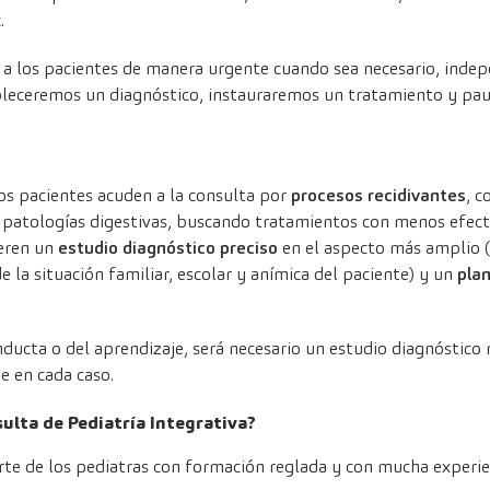
.
a los pacientes de manera urgente cuando sea necesario, inde
ableceremos un diagnóstico, instauraremos un tratamiento y pau
os pacientes acuden a la consulta por
procesos recidivantes
, c
o patologías digestivas, buscando tratamientos con menos efecto
ieren un
estudio diagnóstico preciso
en el aspecto más amplio 
 la situación familiar, escolar y anímica del paciente) y un
pla
nducta o del aprendizaje, será necesario un estudio diagnóstico
e en cada caso.
lta de Pediatría Integrativa?
te de los pediatras con formación reglada y con mucha experie