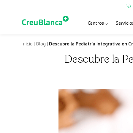
Saltar al contenido
Centros
Servicio
Clínica CreuBlanc
Esp
Inicio
|
Blog
|
Descubre la Pediatría Integrativa en
Descubre la P
CreuBlanca Tarra
Pru
Diagnosis Médic
Che
Hospital CreuBl
Uni
Centros Aragón