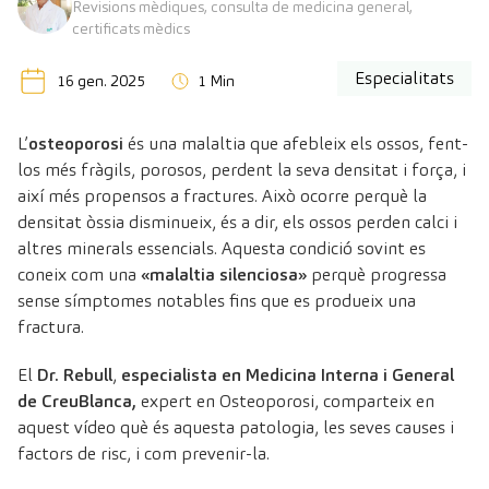
Revisions mèdiques, consulta de medicina general,
certificats mèdics
Especialitats
16 gen. 2025
1 Min
L’
osteoporosi
és una malaltia que afebleix els ossos, fent-
los més fràgils, porosos, perdent la seva densitat i força, i
així més propensos a fractures. Això ocorre perquè la
densitat òssia disminueix, és a dir, els ossos perden calci i
altres minerals essencials. Aquesta condició sovint es
coneix com una
«malaltia silenciosa»
perquè progressa
sense símptomes notables fins que es produeix una
fractura.
El
Dr. Rebull
,
especialista en Medicina Interna i General
de CreuBlanca,
expert en Osteoporosi, comparteix en
aquest vídeo què és aquesta patologia, les seves causes i
factors de risc, i com prevenir-la.