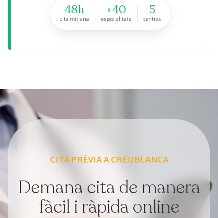
48h
+40
5
cita mitjana
especialitats
centres
CITA PRÈVIA A CREUBLANCA
Demana cita de manera
fàcil i ràpida online