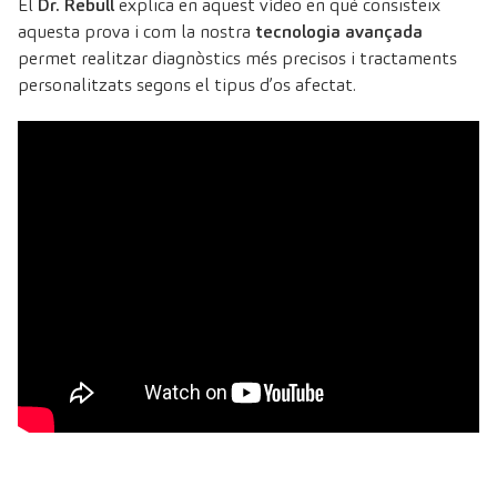
El
Dr. Rebull
explica en aquest vídeo en què consisteix
aquesta prova i com la nostra
tecnologia avançada
permet realitzar diagnòstics més precisos i tractaments
personalitzats segons el tipus d’os afectat.