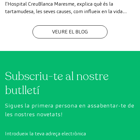
l’Hospital CreuBlanca Maresme, explica què és la
tartamudesa, les seves causes, com influeix en la vida
quotidiana i les opcions de tractament més efectives per
millorar la fluïdesa de l’oratge en infants i adults.
VEURE EL BLOG
Subscriu-te al nostre
butlletí
Sigues la primera persona en assabentar-te de
les nostres novetats!
Introdueix la teva adreça electrònica