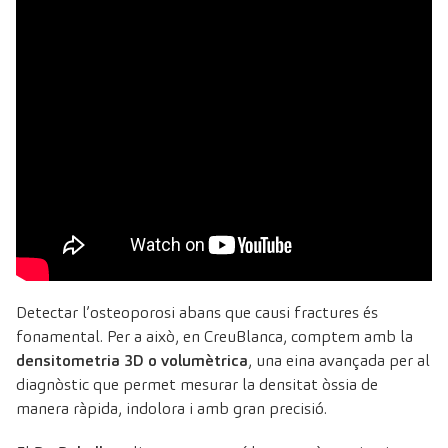
Detectar l’osteoporosi abans que causi fractures és
fonamental. Per a això, en CreuBlanca, comptem amb la
densitometria 3D o volumètrica
, una eina avançada per al
diagnòstic que permet mesurar la densitat òssia de
manera ràpida, indolora i amb gran precisió.