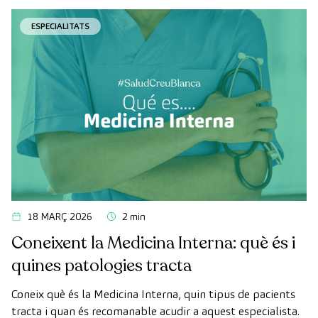
diagnòstic per la imatge d'última generació per avaluar de
ESPECIALITATS
manera exhaustiva l'estat dels òrgans vitals, el sistema
vascular i el cervell abans que apareguin els primers
símptomes.
18 MARÇ 2026
2 min
Coneixent la Medicina Interna: què és i
quines patologies tracta
Coneix què és la Medicina Interna, quin tipus de pacients
tracta i quan és recomanable acudir a aquest especialista.