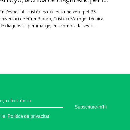
Arroyo, tècnica de diagnòstic per la
imatge
En l'especial “Històries que ens uneixen” pel 75
aniversari de *CreuBlanca, Cristina *Arroyo, tècnica
de diagnòstic per imatge, ens compta la seva
experiència, l'evolució de la tecnologia i el valor del
treball en equip que fa possible cada diagnòstic
reça electrònica
Subscriure-m'hi
o la
Política de privacitat