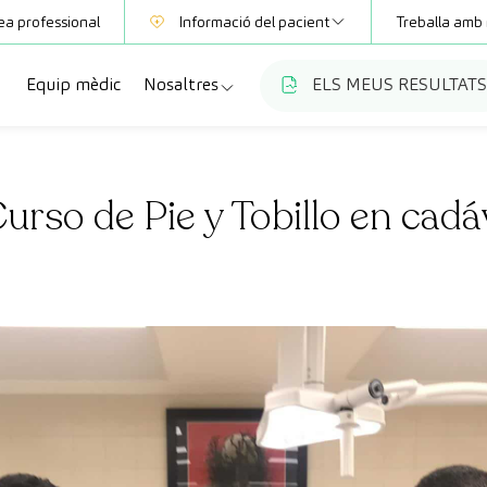
ea professional
Informació del pacient
Treballa amb 
Equip mèdic
Nosaltres
ELS MEUS RESULTATS
Mútues
Informació de proves
a
cialitats
Qui som
Club CreuBlanca
Curso de Pie y Tobillo en cad
ellas
es diagnòstiques
Treballa amb nosaltres
sions mèdiques
Blog
anca Maresme
ats especialitzades
CreuBlanca Empreses
Preguntes freqüents