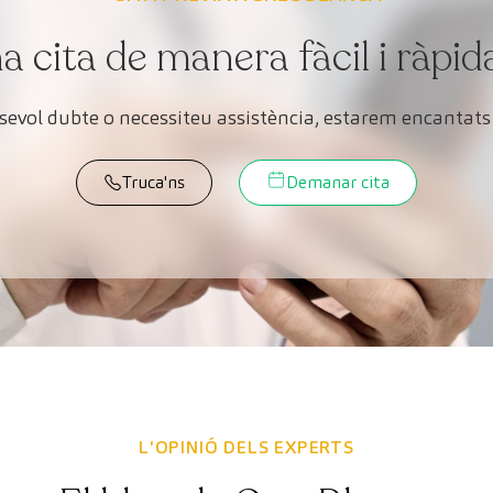
cita de manera fàcil i ràpid
lsevol dubte o necessiteu assistència, estarem encantats 
Truca'ns
Demanar cita
L'OPINIÓ DELS EXPERTS