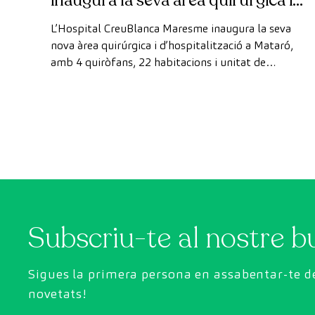
inaugura la seva àrea quirúrgica i
d’hospitalització
L’Hospital CreuBlanca Maresme inaugura la seva
nova àrea quirúrgica i d’hospitalització a Mataró,
amb 4 quiròfans, 22 habitacions i unitat de
reanimació, ampliant la seva capacitat assistencial al
Maresme.
Subscriu-te al nostre bu
Sigues la primera persona en assabentar-te de
novetats!