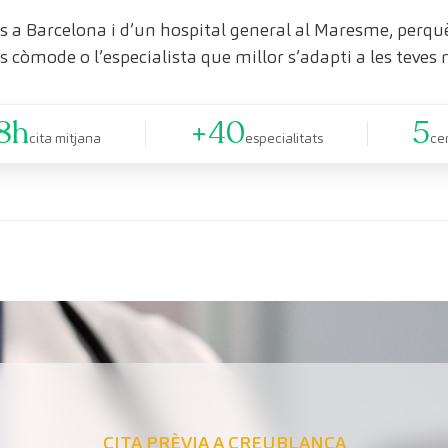
 a Barcelona i d’un hospital general al Maresme, perquè 
s còmode o l’especialista que millor s’adapti a les teves 
8h
+40
5
cita mitjana
especialitats
ce
CITA PRÈVIA A CREUBLANCA