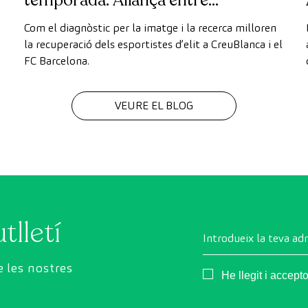
temporada: Aliança entre
CreuBlanca i el FC Barcelona
Com el diagnòstic per la imatge i la recerca milloren
la recuperació dels esportistes d’elit a CreuBlanca i el
FC Barcelona.
VEURE EL BLOG
tlletí
Introdueix la teva ad
 les nostres
Consentimiento
He llegit i accept