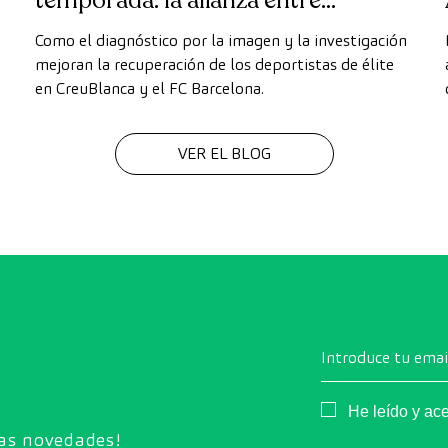
temporada: la alianza entre
CreuBlanca y el FC Barcelona
Como el diagnóstico por la imagen y la investigación
mejoran la recuperación de los deportistas de élite
,
en CreuBlanca y el FC Barcelona.
VER EL BLOG
Introduce tu emai
Consentimiento
He leído y ac
ras novedades!