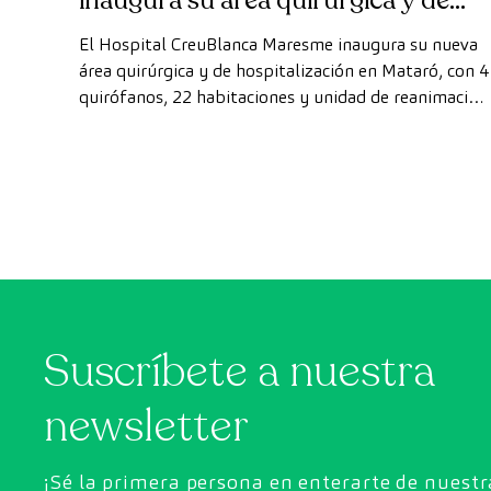
inaugura su área quirúrgica y de
hospitalización
El Hospital CreuBlanca Maresme inaugura su nueva
área quirúrgica y de hospitalización en Mataró, con 4
quirófanos, 22 habitaciones y unidad de reanimación
ampliando su capacidad asistencial en el Maresme.
Suscríbete a nuestra
newsletter
¡Sé la primera persona en enterarte de nuest