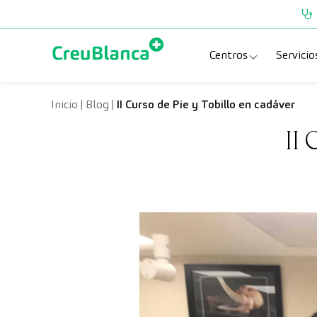
Saltar al contenido
Centros
Servicio
Clínica CreuBlanc
Esp
Inicio
|
Blog
|
II Curso de Pie y Tobillo en cadáver
II 
CreuBlanca Tarra
Pru
Diagnosis Médic
Che
Hospital CreuBl
Uni
Centros Aragón