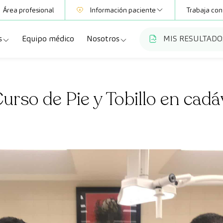
Área profesional
Información paciente
Trabaja con
s
Equipo médico
Nosotros
MIS RESULTADO
Mutuas
Información pruebas
a
ecialidades
Quiénes somos
Club CreuBlanca
Curso de Pie y Tobillo en cad
dellas
ebas diagnósticas
Trabaja con nosotros
a
queos y revisiones médicas
Blog
anca Maresme
dades especializadas
CreuBlanca Empresas
Fundación Privada Imhotep
Preguntas frecuentes