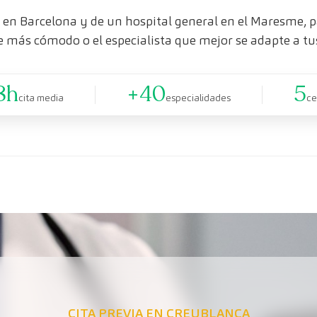
en Barcelona y de un hospital general en el Maresme, pa
e más cómodo o el especialista que mejor se adapte a tu
8h
+40
5
cita media
especialidades
ce
CITA PREVIA EN CREUBLANCA