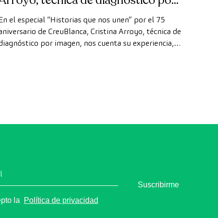
Arroyo, técnica de diagnóstico por
la imagen
En el especial “Historias que nos unen” por el 75
aniversario de CreuBlanca, Cristina Arroyo, técnica de
diagnóstico por imagen, nos cuenta su experiencia, la
evolución de la tecnología y el valor del trabajo en
equipo que hace posible cada diagnóstico
l
Suscribirme
epto la
Política de privacidad