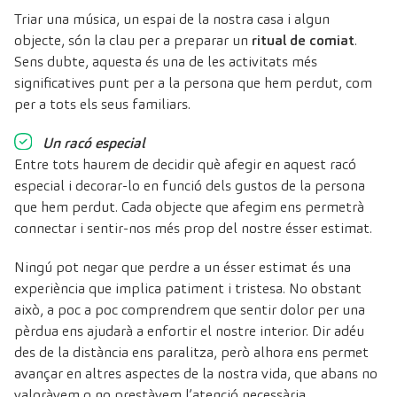
Triar una música, un espai de la nostra casa i algun
objecte, són la clau per a preparar un
ritual de comiat
.
Sens dubte, aquesta és una de les activitats més
significatives punt per a la persona que hem perdut, com
per a tots els seus familiars.
Un racó especial
Entre tots haurem de decidir què afegir en aquest racó
especial i decorar-lo en funció dels gustos de la persona
que hem perdut. Cada objecte que afegim ens permetrà
connectar i sentir-nos més prop del nostre ésser estimat.
Ningú pot negar que perdre a un ésser estimat és una
experiència que implica patiment i tristesa. No obstant
això, a poc a poc comprendrem que sentir dolor per una
pèrdua ens ajudarà a enfortir el nostre interior. Dir adéu
des de la distància ens paralitza, però alhora ens permet
avançar en altres aspectes de la nostra vida, que abans no
valoràvem o no prestàvem l’atenció necessària.