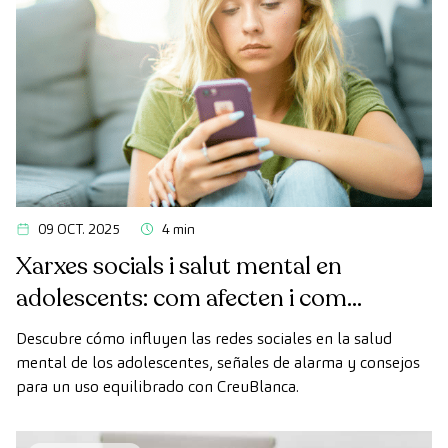
09 OCT. 2025
4 min
Xarxes socials i salut mental en
adolescents: com afecten i com
acompanyar des de la família
Descubre cómo influyen las redes sociales en la salud
mental de los adolescentes, señales de alarma y consejos
para un uso equilibrado con CreuBlanca.