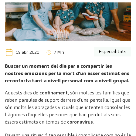
Especialitats
19 abr. 2020
7 Min
Buscar un moment del dia per a compartir les
nostres emocions per la mort d’un ésser estimat ens
reconforta tant a nivell personal com a nivell grupal.
Aquests dies de
confinament
, són moltes les famílies que
reben paraules de suport darrere d’una pantalla. Igual que
són molts les abraçades virtuals que intenten consolar les
llàgrimes d’aquelles persones que han perdut als seus
éssers estimats en temps de
coronavirus
.
Davant una situació tan sensible i complicada com ho és la