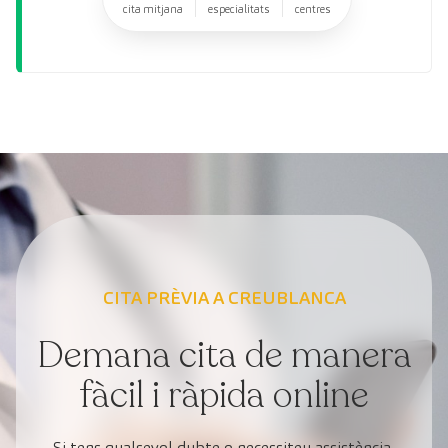
cita mitjana
especialitats
centres
CITA PRÈVIA A CREUBLANCA
Demana cita de manera
fàcil i ràpida online
Si tens qualsevol dubte o necessiteu assistència,