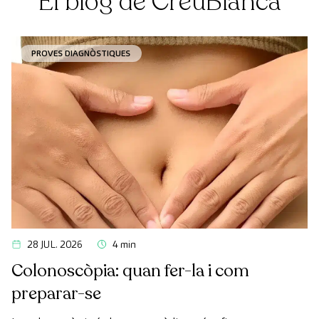
El blog de CreuBlanca
PROVES DIAGNÒSTIQUES
28 JUL. 2026
4 min
Colonoscòpia: quan fer-la i com
preparar-se