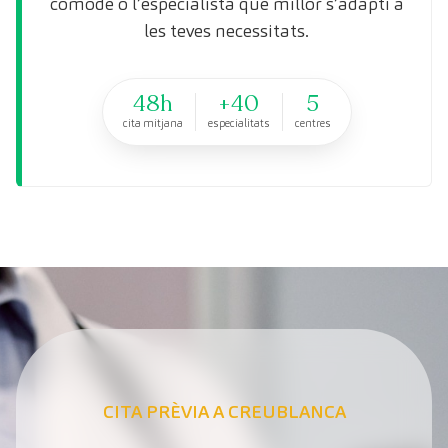
còmode o l’especialista que millor s’adapti a
les teves necessitats.
48h
+40
5
cita mitjana
especialitats
centres
CITA PRÈVIA A CREUBLANCA