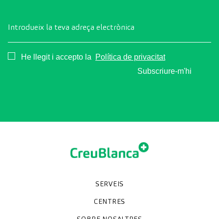
Introdueix la teva adreça electrònica
Consentimiento
He llegit i accepto la
Política de privacitat
Subscriure-m'hi
SERVEIS
Unitats especialitzades
Proves diagnòstiques
Revisions mèdiques
Especialitats
CENTRES
SOBRE NOSALTRES