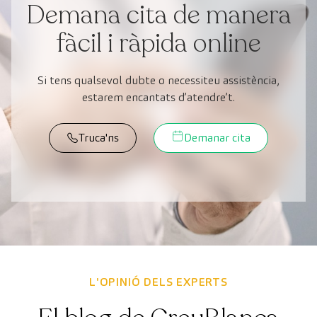
Demana cita de manera
fàcil i ràpida online
Si tens qualsevol dubte o necessiteu assistència,
estarem encantats d’atendre’t.
Truca'ns
Demanar cita
L'OPINIÓ DELS EXPERTS