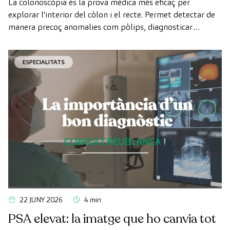
La colonoscòpia és la prova mèdica més eficaç per
explorar l'interior del còlon i el recte. Permet detectar de
manera precoç anomalies com pòlips, diagnosticar
malalties intestinals i prevenir el càncer de còlon.
ESPECIALITATS
22 JUNY 2026
4 min
PSA elevat: la imatge que ho canvia tot