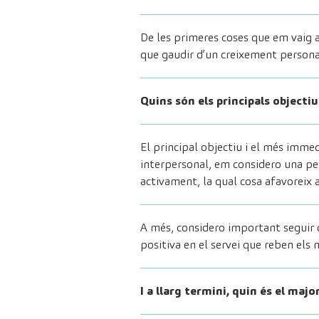
De les primeres coses que em vaig 
que gaudir d’un creixement personal
Quins són els principals objecti
El principal objectiu i el més imme
interpersonal, em considero una pers
activament, la qual cosa afavoreix a
A més, considero important seguir d
positiva en el servei que reben els 
I a llarg termini, quin és el maj