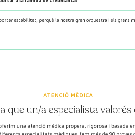
portar a la família de CreuBlanca?
ortar estabilitat, perquè la nostra gran orquestra i els grans 
ATENCIÓ MÈDICA
a que un/a especialista valorés 
 oferim una atenció mèdica propera, rigorosa i basada 
 diferents especialitats mèdiques, fem més de 90 proves