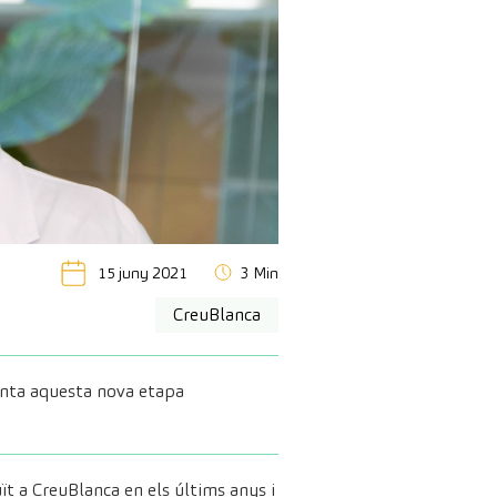
15 juny 2021
3 Min
CreuBlanca
onta aquesta nova etapa
t a CreuBlanca en els últims anys i