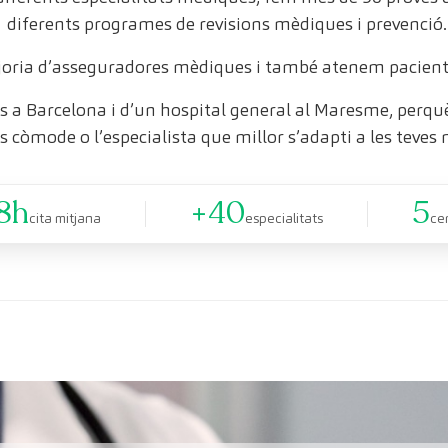
diferents programes de revisions mèdiques i prevenció.
oria d’asseguradores mèdiques i també atenem pacient
 a Barcelona i d’un hospital general al Maresme, perquè 
s còmode o l’especialista que millor s’adapti a les teves 
8h
+40
5
cita mitjana
especialitats
ce