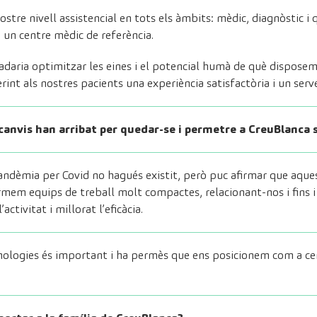
ostre nivell assistencial en tots els àmbits: mèdic, diagnòstic i 
un centre mèdic de referència.
radaria optimitzar les eines i el potencial humà de què dispos
ferint als nostres pacients una experiència satisfactòria i un serv
 canvis han arribat per quedar-se i permetre a CreuBlanca
andèmia per Covid no hagués existit, però puc afirmar que aque
em equips de treball molt compactes, relacionant-nos i fins i 
activitat i millorat l’eficàcia.
cnologies és important i ha permès que ens posicionem com a cen