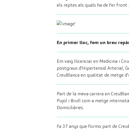
els reptes als quals ha de fer front
En primer lloc, fem un breu repàs
Em vaig llicenciar en Medicina i C
postgraus d’Hipertensió Arterial, Ge
CreuBlanca en qualitat de metge d’u
Part de la meva carrera en CreuBlanc
Pujol i Brull com a metge internist
Domiciliàries.
Fa 37 anys que formo part de CreuB