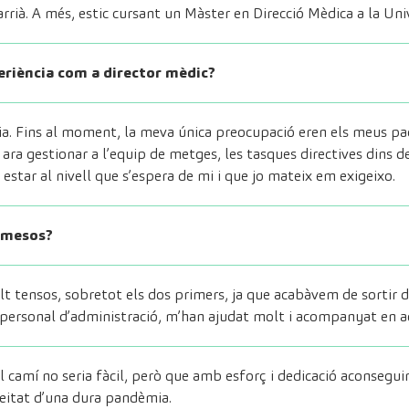
rrià. A més, estic cursant un Màster en Direcció Mèdica a la Un
eriència com a director mèdic?
a. Fins al moment, la meva única preocupació eren els meus paci
a gestionar a l’equip de metges, les tasques directives dins de 
estar al nivell que s’espera de mi i que jo mateix em exigeixo.
 mesos?
 tensos, sobretot els dos primers, ja que acabàvem de sortir de
l personal d’administració, m’han ajudat molt i acompanyat en a
el camí no seria fàcil, però que amb esforç i dedicació aconseguir
meitat d’una dura pandèmia.