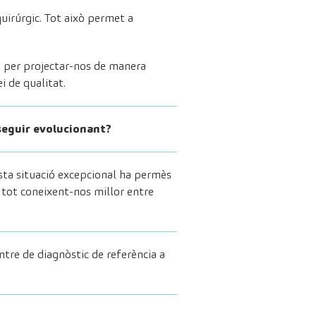
quirúrgic. Tot això permet a
em per projectar-nos de manera
ei de qualitat.
 seguir evolucionant?
sta situació excepcional ha permès
tot coneixent-nos millor entre
tre de diagnòstic de referència a