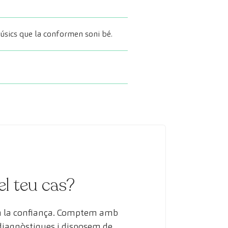
músics que la conformen soni bé.
el teu cas?
en la confiança. Comptem amb
 diagnòstiques i disposem de