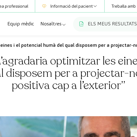
ea professional
Informació del pacient
Treballa amb 
Equip mèdic
Nosaltres
ELS MEUS RESULTATS
Mútues
Informació de proves
a
cialitats
Qui som
 eines i el potencial humà del qual disposem per a projectar-n
Club CreuBlanca
’agradaria optimitzar les eines
ellas
es diagnòstiques
Treballa amb nosaltres
l disposem per a projectar-
sions mèdiques
Blog
positiva cap a l’exterior”
anca Maresme
ats especialitzades
CreuBlanca Empreses
Preguntes freqüents