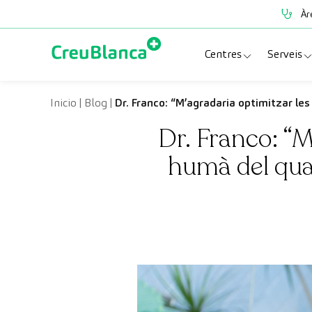
Vés al contingut
Àr
Centres
Serveis
Clínica CreuBlanc
Espe
Inicio
|
Blog
|
Dr. Franco: “M’agradaria optimitzar les
Dr. Franco: “M
CreuBlanca Tarrad
Prov
humà del qua
Diagnosis Médica
Revi
Hospital CreuBl
Unit
Centres Aragó