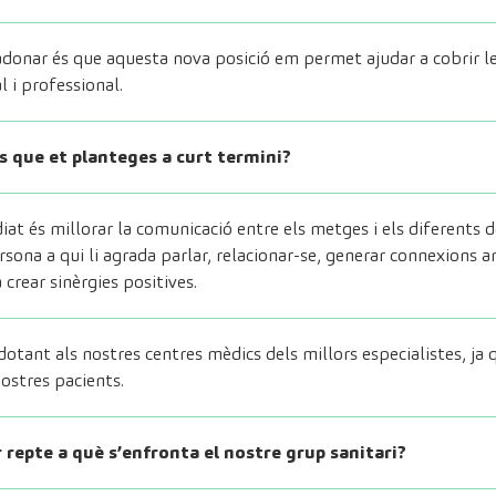
adonar és que aquesta nova posició em permet ajudar a cobrir le
 i professional.
us que et planteges a curt termini?
diat és millorar la comunicació entre els metges i els diferents
ona a qui li agrada parlar, relacionar-se, generar connexions am
 crear sinèrgies positives.
otant als nostres centres mèdics dels millors especialistes, ja 
nostres pacients.
or repte a què s’enfronta el nostre grup sanitari?