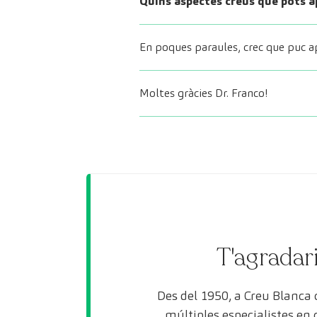
Quins aspectes creus que pots a
En poques paraules, crec que puc ap
Moltes gràcies Dr. Franco!
T'agradari
Des del 1950, a Creu Blanca
múltiples especialistes en