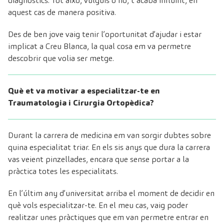
diagnòstics. Tot això, vulguis o no, t’acaba influint, en
aquest cas de manera positiva.
Des de ben jove vaig tenir l’oportunitat d’ajudar i estar
implicat a Creu Blanca, la qual cosa em va permetre
descobrir que volia ser metge.
Què et va motivar a especialitzar-te en
Traumatologia i Cirurgia Ortopèdica?
Durant la carrera de medicina em van sorgir dubtes sobre
quina especialitat triar. En els sis anys que dura la carrera
vas veient pinzellades, encara que sense portar a la
pràctica totes les especialitats.
En l’últim any d’universitat arriba el moment de decidir en
què vols especialitzar-te. En el meu cas, vaig poder
realitzar unes pràctiques que em van permetre entrar en