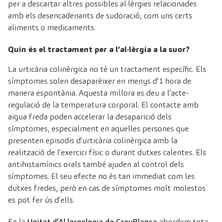
per a descartar altres possibles al·lèrgies relacionades
amb els desencadenants de sudoració, com uns certs
aliments o medicaments.
Quin és el tractament per a l’al·lèrgia a la suor?
La urticària colinèrgica no té un tractament específic. Els
símptomes solen desaparèixer en menys d’1 hora de
manera espontània. Aquesta millora es deu a l’acte-
regulació de la temperatura corporal. El contacte amb
aigua freda poden accelerar la desaparició dels
símptomes, especialment en aquelles persones que
presenten episodis d’urticària colinèrgica amb la
realització de l’exercici físic o durant dutxes calentes. Els
antihistamínics orals també ajuden al control dels
símptomes. El seu efecte no és tan immediat com les
dutxes fredes, però en cas de símptomes molt molestos
es pot fer ús d’ells.
En la
Unitat d’Al·lergologia de CreuBlanca
abordem tota