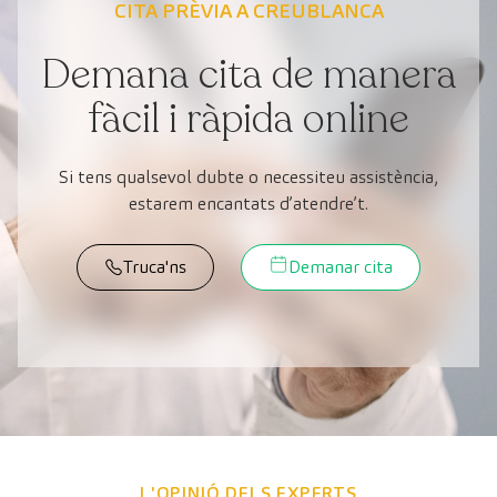
CITA PRÈVIA A CREUBLANCA
Demana cita de manera
fàcil i ràpida online
Si tens qualsevol dubte o necessiteu assistència,
estarem encantats d’atendre’t.
Truca'ns
Demanar cita
L'OPINIÓ DELS EXPERTS