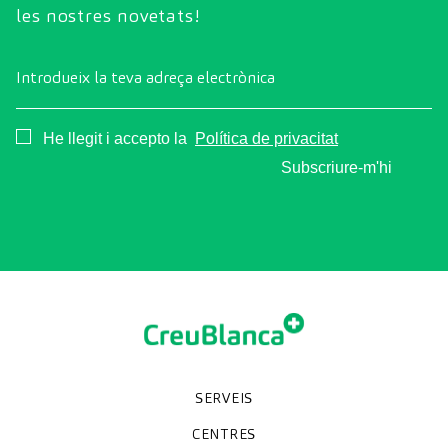
les nostres novetats!
Introdueix la teva adreça electrònica
Consentimiento
He llegit i accepto la
Política de privacitat
Subscriure-m'hi
SERVEIS
Unitats especialitzades
Proves diagnòstiques
Revisions mèdiques
Especialitats
CENTRES