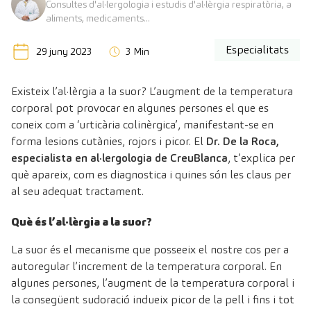
Consultes d'al·lergologia i estudis d'al·lèrgia respiratòria, a
aliments, medicaments...
Especialitats
29 juny 2023
3 Min
Existeix l’al·lèrgia a la suor? L’augment de la temperatura
corporal pot provocar en algunes persones el que es
coneix com a ‘urticària colinèrgica’, manifestant-se en
forma lesions cutànies, rojors i picor. El
Dr. De la Roca,
especialista en al·lergologia de CreuBlanca
, t’explica per
què apareix, com es diagnostica i quines són les claus per
al seu adequat tractament.
Què és l’al·lèrgia a la suor?
La suor és el mecanisme que posseeix el nostre cos per a
autoregular l’increment de la temperatura corporal. En
algunes persones, l’augment de la temperatura corporal i
la consegüent sudoració indueix picor de la pell i fins i tot