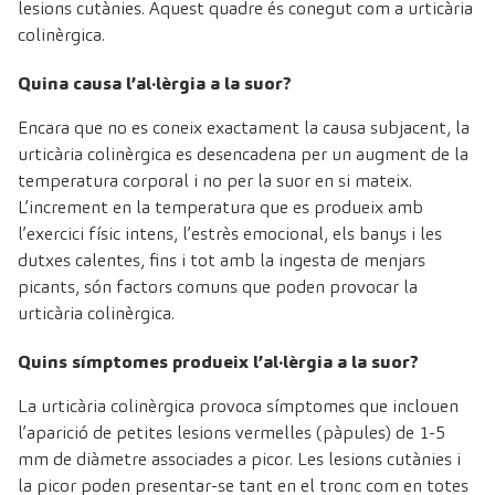
lesions cutànies. Aquest quadre és conegut com a urticària
colinèrgica.
Quina causa l’al·lèrgia a la suor?
Encara que no es coneix exactament la causa subjacent, la
urticària colinèrgica es desencadena per un augment de la
temperatura corporal i no per la suor en si mateix.
L’increment en la temperatura que es produeix amb
l’exercici físic intens, l’estrès emocional, els banys i les
dutxes calentes, fins i tot amb la ingesta de menjars
picants, són factors comuns que poden provocar la
urticària colinèrgica.
Quins símptomes produeix l’al·lèrgia a la suor?
La urticària colinèrgica provoca símptomes que inclouen
l’aparició de petites lesions vermelles (pàpules) de 1-5
mm de diàmetre associades a picor. Les lesions cutànies i
la picor poden presentar-se tant en el tronc com en totes