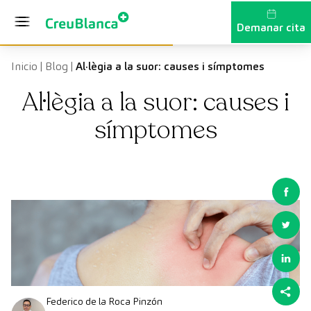
Vés al contingut
Demanar cita
Inicio
|
Blog
|
Al·lègia a la suor: causes i símptomes
Al·lègia a la suor: causes i
símptomes
Federico de la Roca Pinzón