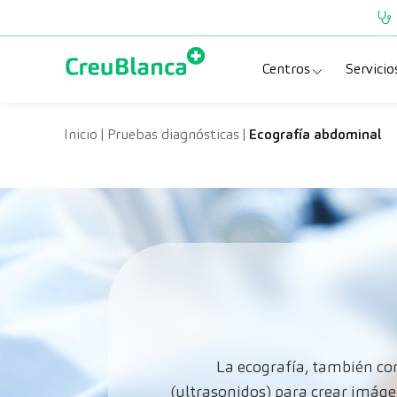
Saltar al contenido
Centros
Servicio
Clínica CreuBlanc
Esp
Inicio
|
Pruebas diagnósticas
|
Ecografía abdominal
CreuBlanca Tarra
Pru
Diagnosis Médic
Che
Hospital CreuBl
Uni
Centros Aragón
La ecografía, también co
(ultrasonidos) para crear imáge