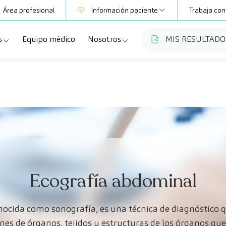
Área profesional
Información paciente
Trabaja con
s
Equipo médico
Nosotros
MIS RESULTADO
Mutuas
Información pruebas
a
ecialidades
Quiénes somos
Club CreuBlanca
dellas
ebas diagnósticas
Trabaja con nosotros
a
queos y revisiones médicas
Blog
anca Maresme
dades especializadas
CreuBlanca Empresas
Fundación Privada Imhotep
Ecografía abdominal
Preguntas frecuentes
nocida como sonografía, es una técnica de diagnóstico
nes de órganos, tejidos y estructuras de los órganos qu