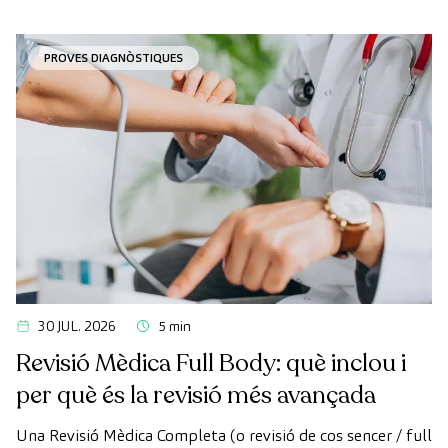
vegades, els terminis d'espera per aconseguir una cita
poden trigar més del desitjat.
PROVES DIAGNÒSTIQUES
30 JUL. 2026
5 min
Revisió Mèdica Full Body: què inclou i
per què és la revisió més avançada
Una Revisió Mèdica Completa (o revisió de cos sencer / full