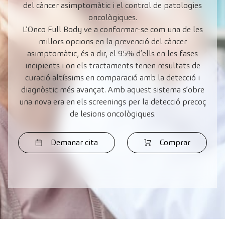
del càncer asimptomàtic i el control de patologies
oncològiques.
L’Onco Full Body ve a conformar-se com una de les
millors opcions en la prevenció del càncer
asimptomàtic, és a dir, el 95% d’ells en les fases
incipients i on els tractaments tenen resultats de
curació altíssims en comparació amb la detecció i
diagnòstic més avançat. Amb aquest sistema s’obre
una nova era en els screenings per la detecció precoç
de lesions oncològiques.
Demanar cita
Comprar