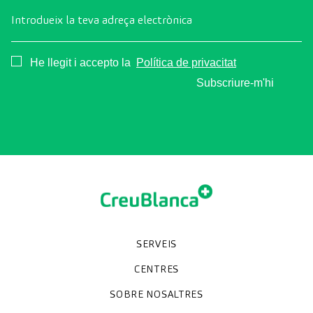
Introdueix la teva adreça electrònica
Consentimiento
He llegit i accepto la
Política de privacitat
Subscriure-m'hi
SERVEIS
Unitats especialitzades
Proves diagnòstiques
Revisions mèdiques
Especialitats
CENTRES
Hospital CreuBlanca Maresme
CreuBlanca Tarradellas
SOBRE NOSALTRES
Clínica CreuBlanca
Diagnosis Médica