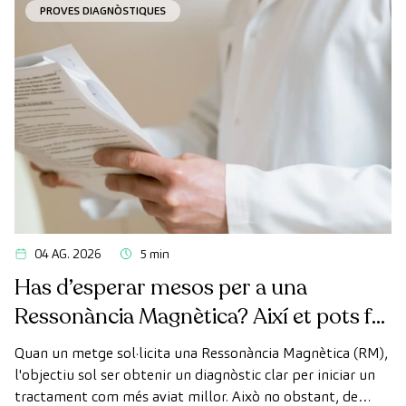
PROVES DIAGNÒSTIQUES
04 AG. 2026
5 min
Has d’esperar mesos per a una
Ressonància Magnètica? Així et pots fer
la prova de manera ràpida com a
Quan un metge sol·licita una Ressonància Magnètica (RM),
pacient privat
l'objectiu sol ser obtenir un diagnòstic clar per iniciar un
tractament com més aviat millor. Això no obstant, de