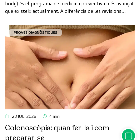
body) és el programa de medicina preventiva més avançat
que existeix actualment. A diferència de les revisions
convencionals, aquesta revisió utilitza la tecnologia de
diagnòstic per la imatge d'última generació per avaluar de
PROVES DIAGNÒSTIQUES
manera exhaustiva l'estat dels òrgans vitals, el sistema
vascular i el cervell abans que apareguin els primers
símptomes.
28 JUL. 2026
4 min
Colonoscòpia: quan fer-la i com
DEMANA
preparar-se