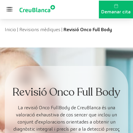
Vés al contingut
Demanar cita
Inicio
|
Revisions mèdiques
|
Revisió Onco Full Body
Revisió Onco Full Body
La revisió Onco FullBody de CreuBlanca és una
valoració exhaustiva de cos sencer que inclou un
conjunt d’exploracions orientades a obtenir un
diagnòstic integral i precís per a la detecció precoç