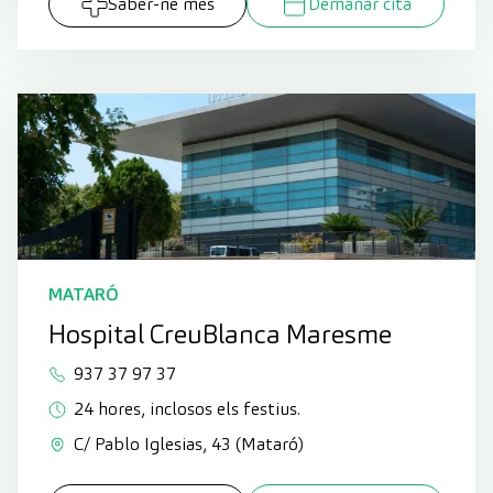
Saber-ne més
Demanar cita
MATARÓ
Hospital CreuBlanca Maresme
937 37 97 37
24 hores, inclosos els festius.
C/ Pablo Iglesias, 43 (Mataró)