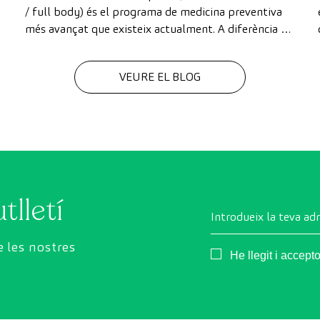
/ full body) és el programa de medicina preventiva
més avançat que existeix actualment. A diferència de
les revisions convencionals, aquesta revisió utilitza la
tecnologia de diagnòstic per la imatge d'última
VEURE EL BLOG
generació per avaluar de manera exhaustiva l'estat
dels òrgans vitals, el sistema vascular i el cervell
abans que apareguin els primers símptomes.
tlletí
Introdueix la teva ad
 les nostres
Consentimiento
He llegit i accept