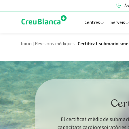
Vés al contingut
Àr
Centres
Serveis
Clínica CreuBlanc
Espe
Inicio
|
Revisions mèdiques
|
Certificat submarinisme
CreuBlanca Tarrad
Prov
Diagnosis Médica
Revi
Hospital CreuBl
Unit
Centres Aragó
Cer
El certificat mèdic de subma
capacitats cardiorespiratòries 