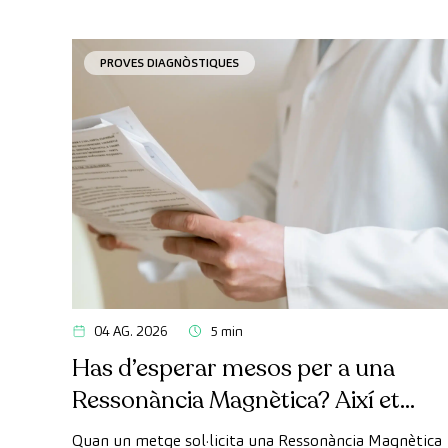
PROVES DIAGNÒSTIQUES
04 AG. 2026
5 min
Has d’esperar mesos per a una
Ressonància Magnètica? Així et
pots fer la prova de manera ràpida
Quan un metge sol·licita una Ressonància Magnètica