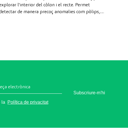
explorar l'interior del còlon i el recte. Permet
detectar de manera precoç anomalies com pòlips,
diagnosticar malalties intestinals i prevenir el càncer
de còlon.
reça electrònica
Subscriure-m'hi
o la
Política de privacitat