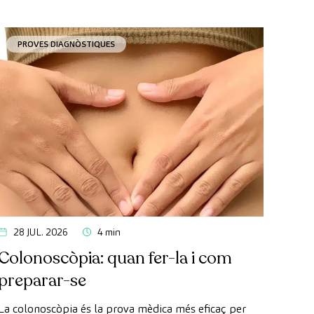
PROVES DIAGNÒSTIQUES
28 JUL. 2026
4 min
Colonoscòpia: quan fer-la i com
preparar-se
La colonoscòpia és la prova mèdica més eficaç per