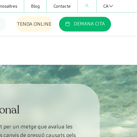
nosaltres
Blog
Contacte
CA
DEMANA CITA
TENDA ONLINE
onal
t per un metge que avalua les
s canvis de pressió causats pels