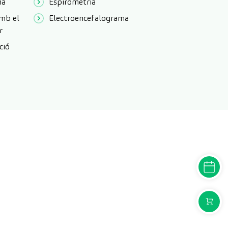
ma
Espirometria
amb el
Electroencefalograma
r
ció
DEMANA
COMPR