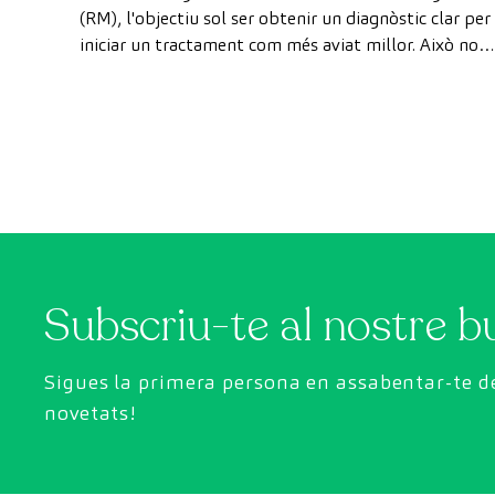
com a pacient privat
(RM), l'objectiu sol ser obtenir un diagnòstic clar per
iniciar un tractament com més aviat millor. Això no
obstant, de vegades, els terminis d'espera per
aconseguir una cita poden trigar més del desitjat.
Subscriu-te al nostre bu
Sigues la primera persona en assabentar-te de
novetats!