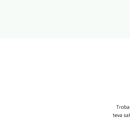
Trobar
teva sa