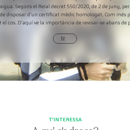
’aigua. Segons el Reial decret 550/2020, de 2 de juny, p
 de disposar d’un certificat mèdic homologat. Com més p
 el cos. D’aquí ve la importància de revisar-se abans de 
T'INTERESSA