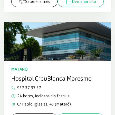
Saber-ne més
Demanar cita
MATARÓ
Hospital CreuBlanca Maresme
937 37 97 37
24 hores, inclosos els festius.
C/ Pablo Iglesias, 43 (Mataró)