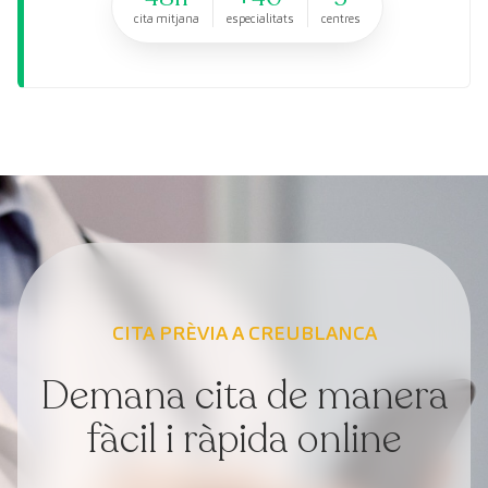
cita mitjana
especialitats
centres
CITA PRÈVIA A CREUBLANCA
Demana cita de manera
fàcil i ràpida online