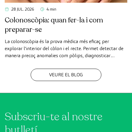
28 JUL. 2026
4 min
Colonoscòpia: quan fer-la i com
preparar-se
La colonoscòpia és la prova mèdica més eficaç per
explorar l'interior del còlon i el recte. Permet detectar de
manera precoç anomalies com pòlips, diagnosticar
malalties intestinals i prevenir el càncer de còlon.
VEURE EL BLOG
Subscriu-te al nostre
butlletí