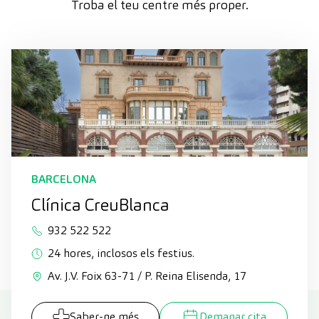
Troba el teu centre més proper.
BARCELONA
Clínica CreuBlanca
932 522 522
24 hores, inclosos els festius.
Av. J.V. Foix 63-71 / P. Reina Elisenda, 17
Saber-ne més
Demanar cita