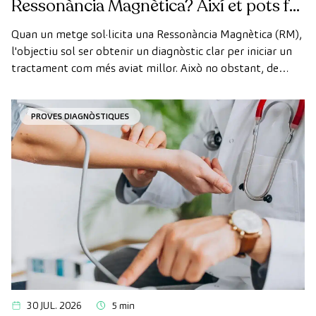
Ressonància Magnètica? Així et pots fer
la prova de manera ràpida com a
Quan un metge sol·licita una Ressonància Magnètica (RM),
pacient privat
l'objectiu sol ser obtenir un diagnòstic clar per iniciar un
tractament com més aviat millor. Això no obstant, de
vegades, els terminis d'espera per aconseguir una cita
poden trigar més del desitjat.
PROVES DIAGNÒSTIQUES
30 JUL. 2026
5 min