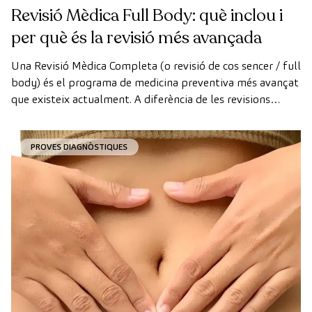
Revisió Mèdica Full Body: què inclou i
per què és la revisió més avançada
Una Revisió Mèdica Completa (o revisió de cos sencer / full
body) és el programa de medicina preventiva més avançat
que existeix actualment. A diferència de les revisions
convencionals, aquesta revisió utilitza la tecnologia de
diagnòstic per la imatge d'última generació per avaluar de
PROVES DIAGNÒSTIQUES
manera exhaustiva l'estat dels òrgans vitals, el sistema
vascular i el cervell abans que apareguin els primers
símptomes.