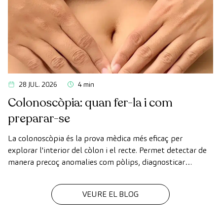
28 JUL. 2026
4 min
Colonoscòpia: quan fer-la i com
preparar-se
La colonoscòpia és la prova mèdica més eficaç per
explorar l'interior del còlon i el recte. Permet detectar de
manera precoç anomalies com pòlips, diagnosticar
malalties intestinals i prevenir el càncer de còlon.
VEURE EL BLOG