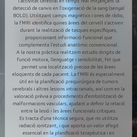
l’activitat cerebral en temps real mitjançant la
detecció de canvis en l’oxigenació de la sang (senyal
BOLD). Utilitzant camps magnètics i ones de ràdio,
la fMRI identifica quines àrees del cervell s’activen
durant la realització de tasques específiques,
proporcionant informació funcional que
complementa l’estudi anatòmic convencional.
A la nostra pràctica realitzem estudis dirigits de
funció motora, llenguatge i sensibilitat, fet que
permet una localització precisa de les àrees
eloqüents de cada pacient. La fMRI és especialment
útil en la planificació prequirúrgica de tumors
cerebrals i altres lesions intracranials, així com en la
valoració prèvia a procediments d’embolització de
malformacions vasculars, ajudant a definir la relació
entre la lesió i les àrees funcionals crítiques.
Es tracta d’una tècnica segura, que no utilitza
radiació ionitzant, i que aporta un valor afegit
essencial en la planificació terapèutica i en