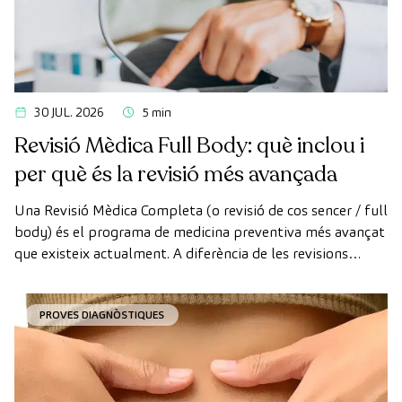
30 JUL. 2026
5 min
Revisió Mèdica Full Body: què inclou i
per què és la revisió més avançada
Una Revisió Mèdica Completa (o revisió de cos sencer / full
body) és el programa de medicina preventiva més avançat
que existeix actualment. A diferència de les revisions
convencionals, aquesta revisió utilitza la tecnologia de
diagnòstic per la imatge d'última generació per avaluar de
PROVES DIAGNÒSTIQUES
manera exhaustiva l'estat dels òrgans vitals, el sistema
vascular i el cervell abans que apareguin els primers
símptomes.