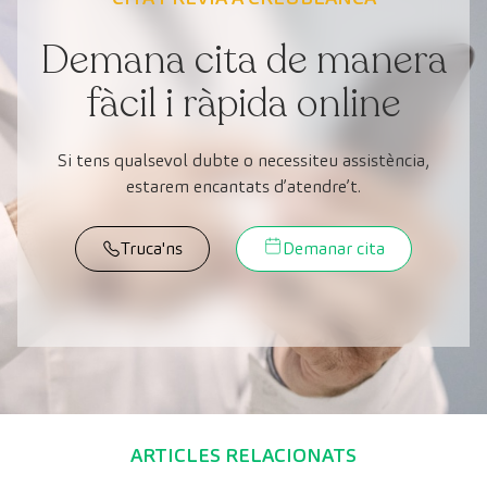
Demana cita de manera
fàcil i ràpida online
Si tens qualsevol dubte o necessiteu assistència,
estarem encantats d’atendre’t.
Truca'ns
Demanar cita
ARTICLES RELACIONATS