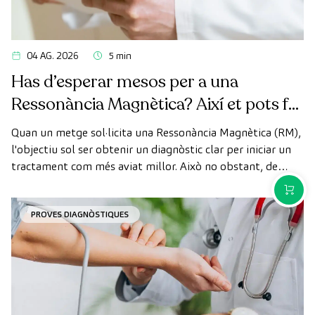
04 AG. 2026
5 min
Has d’esperar mesos per a una
Ressonància Magnètica? Així et pots fer
la prova de manera ràpida com a
Quan un metge sol·licita una Ressonància Magnètica (RM),
pacient privat
l'objectiu sol ser obtenir un diagnòstic clar per iniciar un
tractament com més aviat millor. Això no obstant, de
vegades, els terminis d'espera per aconseguir una cita
COMPR
poden trigar més del desitjat.
PROVES DIAGNÒSTIQUES