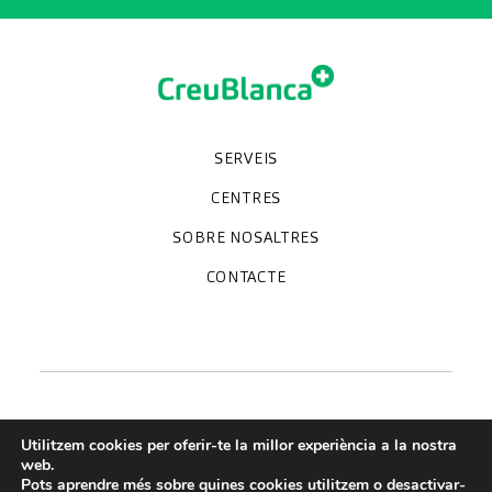
SERVEIS
Unitats especialitzades
Proves diagnòstiques
Revisions mèdiques
Especialitats
CENTRES
Hospital CreuBlanca Maresme
CreuBlanca Tarradellas
SOBRE NOSALTRES
Clínica CreuBlanca
Diagnosis Médica
Treballa amb nosaltres
CreuBlanca Empreses
Preguntes freqüents
CONTACTE
Qui som
Blog
We're hiring!
664234556
inform@creublanca.es
932 522 522
Dilluns a divendres 8h-20h
Utilitzem cookies per oferir-te la millor experiència a la nostra
web.
Pots aprendre més sobre quines cookies utilitzem o desactivar-